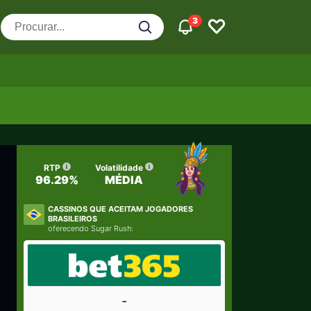
3
RTP
Volatilidade
96.29%
MÉDIA
CASSINOS QUE ACEITAM JOGADORES
BRASILEIROS
oferecendo Sugar Rush:
-