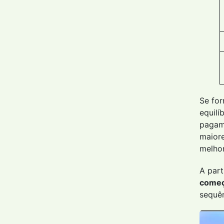
Se for
equilí
pagam
maiore
melhor
A par
começ
sequên