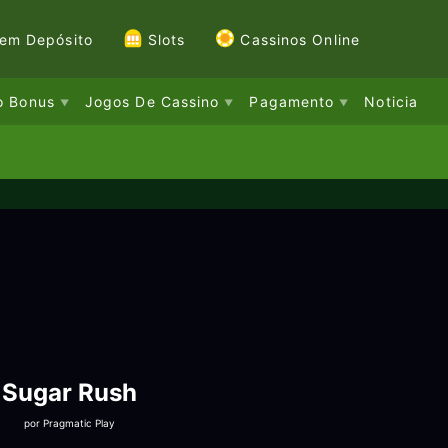
em Depósito
Slots
Cassinos Online
o Bonus
Jogos De Cassino
Pagamento
Noticia
▼
▼
▼
Sugar Rush
por
Pragmatic Play