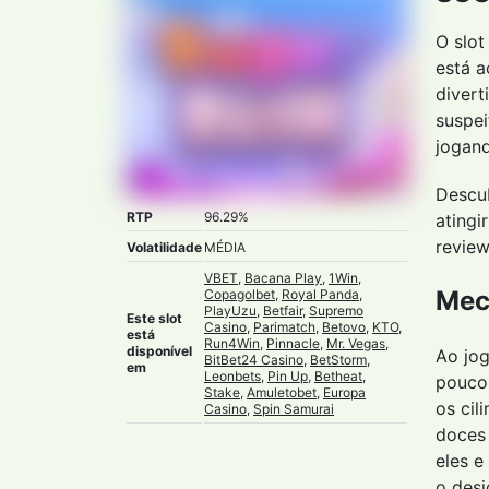
O slot
está a
divert
suspei
jogand
Descub
RTP
96.29%
atingi
review
Volatilidade
MÉDIA
VBET
,
Bacana Play
,
1Win
,
Mec
Copagolbet
,
Royal Panda
,
PlayUzu
,
Betfair
,
Supremo
Este slot
Casino
,
Parimatch
,
Betovo
,
KTO
,
está
Run4Win
,
Pinnacle
,
Mr. Vegas
,
disponível
Ao jog
BitBet24 Casino
,
BetStorm
,
em
Leonbets
,
Pin Up
,
Betheat
,
pouco 
Stake
,
Amuletobet
,
Europa
os cil
Casino
,
Spin Samurai
doces
eles e
o desi