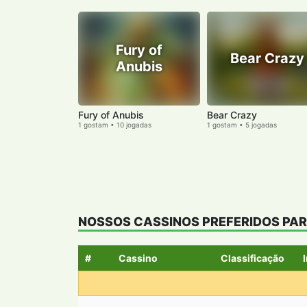
Fury of
Bear Crazy
Anubis
Fury of Anubis
Bear Crazy
1 gostam • 10 jogadas
1 gostam • 5 jogadas
NOSSOS CASSINOS PREFERIDOS PA
#
Cassino
Classificação