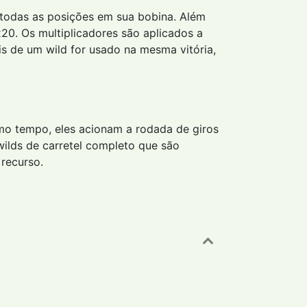
 todas as posições em sua bobina. Além
x20. Os multiplicadores são aplicados a
s de um wild for usado na mesma vitória,
mo tempo, eles acionam a rodada de giros
wilds de carretel completo que são
recurso.