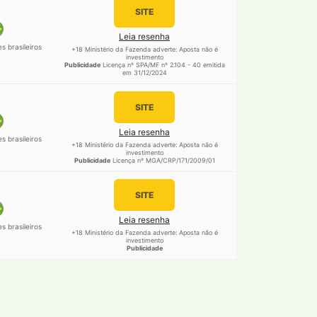
SITE
Leia resenha
s brasileiros
+18 Ministério da Fazenda adverte: Aposta não é
investimento
Publicidade
Licença nº SPA/MF nº 2.104 - 40 emitida
em 31/12/2024
SITE
Leia resenha
s brasileiros
+18 Ministério da Fazenda adverte: Aposta não é
investimento
Publicidade
Licença nº MGA/CRP/171/2009/01
SITE
Leia resenha
s brasileiros
+18 Ministério da Fazenda adverte: Aposta não é
investimento
Publicidade