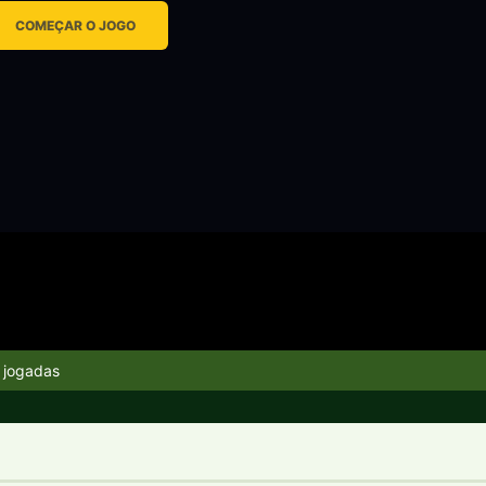
COMEÇAR O JOGO
jogadas