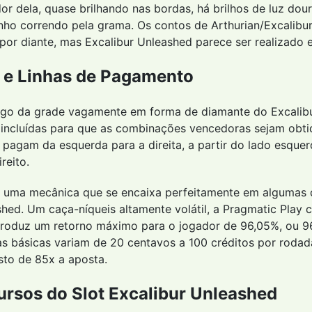
or dela, quase brilhando nas bordas, há brilhos de luz dou
nho correndo pela grama. Os contos de Arthurian/Excalibu
por diante, mas Excalibur Unleashed parece ser realizado
 e Linhas de Pagamento
ngo da grade vagamente em forma de diamante do Excalibu
incluídas para que as combinações vencedoras sejam obtid
a pagam da esquerda para a direita, a partir do lado esquerd
reito.
 uma mecânica que se encaixa perfeitamente em algumas da
hed. Um caça-níqueis altamente volátil, a Pragmatic Play 
roduz um retorno máximo para o jogador de 96,05%, ou 96
s básicas variam de 20 centavos a 100 créditos por rodad
to de 85x a aposta.
ursos do Slot Excalibur Unleashed