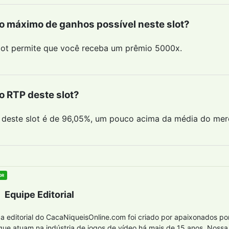
o máximo de ganhos possível neste slot?
lot permite que você receba um prêmio 5000x.
o RTP deste slot?
 deste slot é de 96,05%, um pouco acima da média do mer
Equipe Editorial
a editorial do CacaNiqueisOnline.com foi criado por apaixonados p
ue atuam na indústria de jogos de vídeo há mais de 15 anos. Nossa e