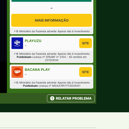
-
MAIS INFORMAÇÃO
+18 Ministério da Fazenda adverte: Aposta não é investimento
PLAYUZU
SITE
-
+18 Ministério da Fazenda adverte: Aposta não é investimento
Publicidade
Licença nº SPA/MF nº 2.104 - 40 emitida em
31/12/2024
BACANA PLAY
SITE
-
+18 Ministério da Fazenda adverte: Aposta não é investimento
Publicidade
Licença nº MGA/CRP/171/2009/01
RELATAR PROBLEMA