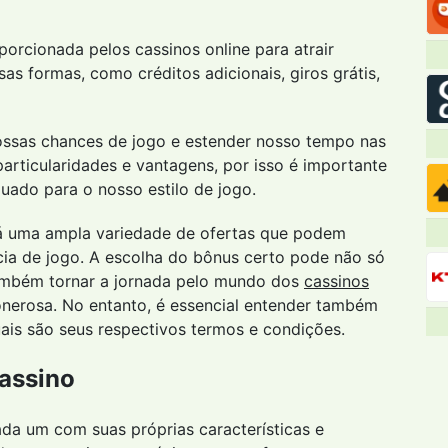
orcionada pelos cassinos online para atrair
s formas, como créditos adicionais, giros grátis,
ossas chances de jogo e estender nosso tempo nas
articularidades e vantagens, por isso é importante
uado para o nosso estilo de jogo.
há uma ampla variedade de ofertas que podem
cia de jogo. A escolha do bônus certo pode não só
ambém tornar a jornada pelo mundo dos
cassinos
nerosa. No entanto, é essencial entender também
is são seus respectivos termos e condições.
Cassino
ada um com suas próprias características e