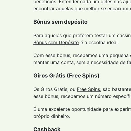
benefícios. Entender cada um deles nos aju
encontrar aquelas que melhor se encaixam n
Bônus sem depósito
Para aqueles que preferem testar um cassi
Bônus sem Depósito
é a escolha ideal.
Com esse bônus, recebemos uma pequena qu
manter uma conta, sem a necessidade de f
Giros Grátis (Free Spins)
Os Giros Grátis, ou
Free Spins
, são bastant
esse bônus, recebemos um número específic
É uma excelente oportunidade para experim
próprio dinheiro.
Cashback