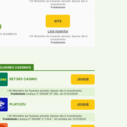
+18 Ministério da Fazenda adverte: Aposta não é
investimento
Publicidade
SITE
Leia resenha
s brasileiros
+18 Ministério da Fazenda adverte: Aposta não é
investimento
Publicidade
ELHORES CASSINOS
BET365 CASINO
JOGUE
+18 Ministério da Fazenda adverte: Aposta não é investimento
Publicidade
Licença nº SPA/MF Nº 250, de 07/02/2025
PLAYUZU
JOGUE
+18 Ministério da Fazenda adverte: Aposta não é investimento
Publicidade
Licença nº SPA/MF nº 2.104 - 40 emitida em 31/12/2024