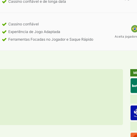
Cassino confiável e de longa data
Cassino confiável
Experiência de Jogo Adaptada
Aceita jogadore
Ferramentas Focadas no Jogador e Saque Rápido
M