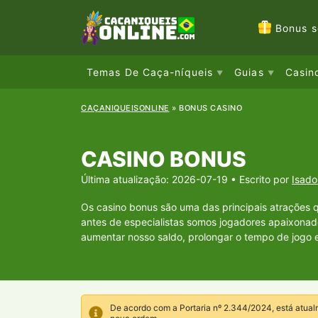
Bonus s
Temas De Caça-níqueis
Guias
Casin
▼
▼
CAÇANIQUEISONLINE
»
BONUS CASINO
CASINO BONUS
Última atualização: 2026-07-19 •
Escrito por
Isado
Os casino bonus são uma das principais atrações q
antes de especialistas somos jogadores apaixona
aumentar nosso saldo, prolongar o tempo de jogo e
com requisitos de apostas e restrições específic
Estando bem informados, podemos evitar frustraç
nessa jornada de conhecimento sobre os bônus ca