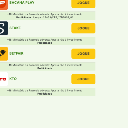
BACANA PLAY
JOGUE
+18 Ministério da Fazenda adverte: Aposta não é investimento
Publicidade
Licença nº MGA/CRP/171/2009/01
STAKE
JOGUE
+18 Ministério da Fazenda adverte: Aposta não é investimento
Publicidade
BETFAIR
JOGUE
+18 Ministério da Fazenda adverte: Aposta não é investimento
Publicidade
KTO
JOGUE
+18 Ministério da Fazenda adverte: Aposta não é investimento
Publicidade