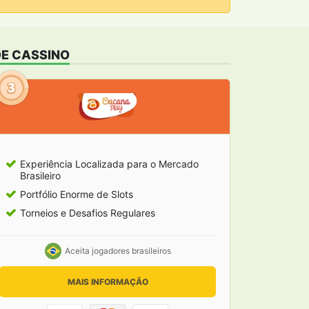
DE CASSINO
Experiência Localizada para o Mercado
Brasileiro
Portfólio Enorme de Slots
Torneios e Desafios Regulares
Aceita jogadores brasileiros
MAIS INFORMAÇÃO