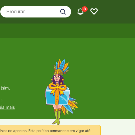
3
(sim,
 vêm
as.
eia mais
m. Vem