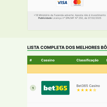
+18 Ministério da Fazenda adverte: Aposta não é investimento
Publicidade
Licença nº SPA/MF Nº 250, de 07/02/2025
LISTA COMPLETA DOS MELHORES BÔ
#
Cassino
Classificação
1
★★★★☆