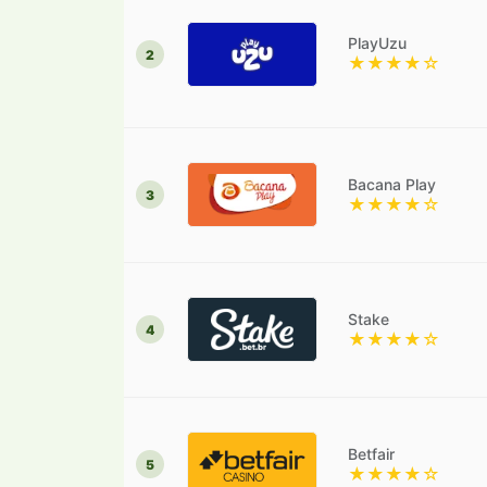
2
★★★★☆
3
★★★★☆
4
★★★★☆
5
★★★★☆