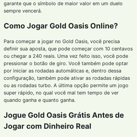
garante que o símbolo de maior valor em um duelo
sempre vencerá.
Como Jogar Gold Oasis Online?
Para começar a jogar no Gold Oasis, você precisa
definir sua aposta, que pode começar com 10 centavos
ou chegar a 240 reais. Uma vez feito isso, você pode
pressionar o botão de giro. Você também pode optar
por iniciar as rodadas automáticas e, dentro dessa
configuração, também pode ativar as rodadas rápidas
ou as rodadas turbo. A última opção permite um jogo
super rápido, no qual você mal tem tempo de ver
quando ganha e quanto ganha.
Jogue Gold Oasis Grátis Antes de
Jogar com Dinheiro Real