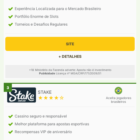
Experiência Localizada para o Mercado Brasileiro
Portfólio Enorme de Slots
Torneios e Desafios Regulares
SITE
+ DETALHES
+18 Ministério da Fazenda adverte: Aposta não é investimento
Publicidade
Licença nº MGA/CRP/171/2009/01
3
★★★★☆
Aceita jogadores
brasileiros
Cassino seguro e responsável
Melhor plataforma para apostas esportivas
Recompensas VIP de aniversário