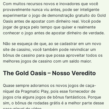
Com muitos recursos novos e inovadores que você
provavelmente nunca viu antes, pode ser inteligente
experimentar o jogo de demonstração gratuito do Gold
Oasis antes de apostar com dinheiro real. Você pode
jogar de graça pelo tempo que quiser e realmente
conhecer o jogo antes de apostar dinheiro de verdade.
Não se esqueça de que, ao se cadastrar em um novo
site de cassino, você também pode reivindicar um
bônus de cassino para que possa aproveitar todos os
melhores jogos de cassino com um saldo maior.
The Gold Oasis – Nosso Veredito
Quase sempre adoramos os novos jogos de caça-
níquel da Pragmatic Play, pois esse fornecedor de
jogos cria alguns jogos de bônus fantásticos. Porque
sim, o bônus de rodadas grátis é a melhor parte desse
caça-níquel de vídeo.