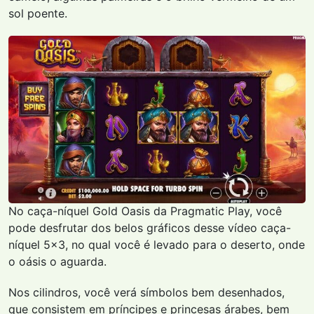
sol poente.
No caça-níquel Gold Oasis da Pragmatic Play, você
pode desfrutar dos belos gráficos desse vídeo caça-
níquel 5×3, no qual você é levado para o deserto, onde
o oásis o aguarda.
Nos cilindros, você verá símbolos bem desenhados,
que consistem em príncipes e princesas árabes, bem