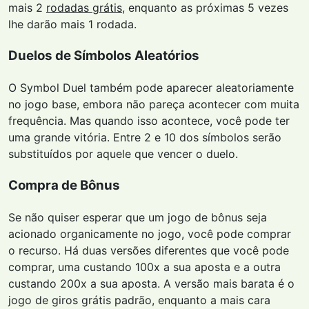
mais 2
rodadas grátis
, enquanto as próximas 5 vezes
lhe darão mais 1 rodada.
Duelos de Símbolos Aleatórios
O Symbol Duel também pode aparecer aleatoriamente
no jogo base, embora não pareça acontecer com muita
frequência. Mas quando isso acontece, você pode ter
uma grande vitória. Entre 2 e 10 dos símbolos serão
substituídos por aquele que vencer o duelo.
Compra de Bônus
Se não quiser esperar que um jogo de bônus seja
acionado organicamente no jogo, você pode comprar
o recurso. Há duas versões diferentes que você pode
comprar, uma custando 100x a sua aposta e a outra
custando 200x a sua aposta. A versão mais barata é o
jogo de giros grátis padrão, enquanto a mais cara