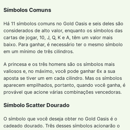
Símbolos Comuns
Há 11 símbolos comuns no Gold Oasis e seis deles são
considerados de alto valor, enquanto os símbolos das
cartas de jogar, 10, J, Q, K e A, têm um valor mais
baixo. Para ganhar, é necessário ter o mesmo símbolo
em um mínimo de três cilindros.
A princesa e os três homens são os símbolos mais
valiosos e, no máximo, você pode ganhar 6x a sua
aposta se tiver um em cada cilindro. Mas os símbolos
aparecem empilhados, portanto, quando você ganha, é
provável que acione várias combinações vencedoras.
Símbolo Scatter Dourado
O símbolo que você deseja obter no Gold Oasis é o
cadeado dourado. Três desses símbolos acionarão o