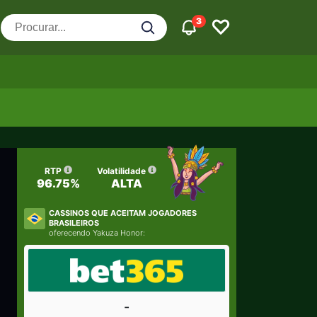
3
RTP
Volatilidade
96.75%
ALTA
CASSINOS QUE ACEITAM JOGADORES
BRASILEIROS
oferecendo Yakuza Honor:
-