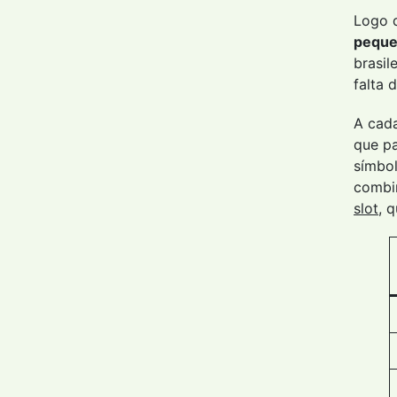
Logo 
peque
brasil
falta 
A cad
que p
símbol
combi
slot
, 