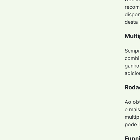
recom
dispon
desta 
Multi
Sempr
combin
ganhos
adicio
Roda
Ao obt
e mais
multip
pode l
Funci