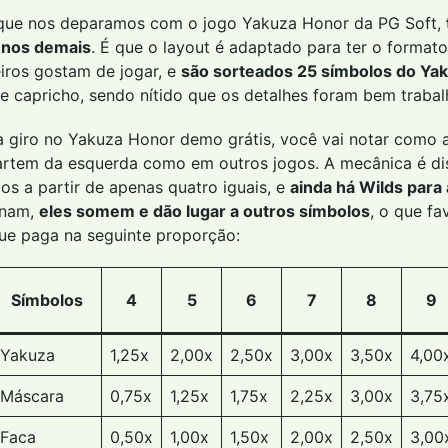
que nos deparamos com o jogo Yakuza Honor da PG Soft,
nos demais
. É que o layout é adaptado para ter o formato
eiros gostam de jogar, e
são sorteados 25 símbolos do Ya
de capricho, sendo nítido que os detalhes foram bem traba
a giro no Yakuza Honor demo grátis, você vai notar como
artem da esquerda como em outros jogos. A mecânica é di
os a partir de apenas quatro iguais, e
ainda há Wilds para
nam,
eles somem e dão lugar a outros símbolos
, o que f
que paga na seguinte proporção:
Símbolos
4
5
6
7
8
9
Yakuza
1,25x
2,00x
2,50x
3,00x
3,50x
4,00
Máscara
0,75x
1,25x
1,75x
2,25x
3,00x
3,75
Faca
0,50x
1,00x
1,50x
2,00x
2,50x
3,00