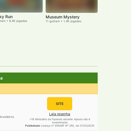
ky Run
Museum Mystery
tam • 8.4K jogadas
11 gostam • 1.4K jogadas
ça
SITE
Leia resenha
brasileiros
+18 Ministério da Fazenda adverte: Aposta não é
investimento
Publicidade
Licença nº SPA/MF Nº 250, de 07/02/2025