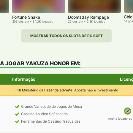
Chic
Fortune Snake
Doomsday Rampage
51 gos
353 gostam • 34.2K jogadas
25 gostam • 2.8K jogadas
MOSTRAR TODOS OS SLOTS DE PG SOFT
RA JOGAR
YAKUZA HONOR
EM:
Informação
Licen
+18 Ministério da Fazenda adverte: Aposta não é investimento
Grande Variedade de Jogos de Mesa
Cassino Ao Vivo Sofisticado
Aceita jogadores 
Ferramentas de Cassino Traduzidas