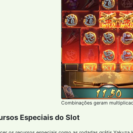
Combinações geram multiplicad
rsos Especiais do Slot
er os recursos especiais como as rodadas grátis Yakuza 