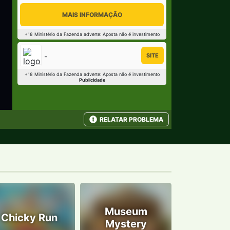
MAIS INFORMAÇÃO
+18 Ministério da Fazenda adverte: Aposta não é investimento
-
SITE
+18 Ministério da Fazenda adverte: Aposta não é investimento
Publicidade
RELATAR PROBLEMA
Museum
Chicky Run
Mystery