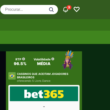
3
RTP
Volatilidade
96.5%
MÉDIA
CASSINOS QUE ACEITAM JOGADORES
BRASILEIROS
oferecendo 5 Lions Dance:
-