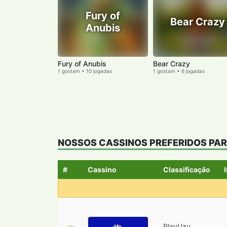
Fury of
Bear Crazy
Anubis
Fury of Anubis
Bear Crazy
1 gostam • 10 jogadas
1 gostam • 6 jogadas
NOSSOS CASSINOS PREFERIDOS PA
#
Cassino
Classificação