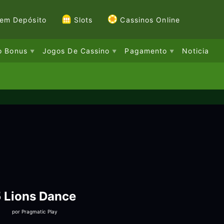
em Depósito
Slots
Cassinos Online
o Bonus
Jogos De Cassino
Pagamento
Noticia
▼
▼
▼
 Lions Dance
por
Pragmatic Play