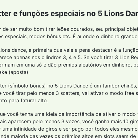
ter e funções especiais no 5 Lions Da
 de ser muito bom tirar leões dourados, seu principal obje
s especiais, modos bônus etc. É aí onde o dinheiro grande
ions dance, a primeira que vale a pena destacar é a função 
arece apenas nos cilindros 3, 4 e 5. Se você tirar 3 Lion Re
ormam em uma só e dão prêmios aleatórios em dinheiro, p
ake (aposta).
ter (símbolo bônus) no 5 Lions Dance é um tambor chinês, 
e você tirar pelo menos 3 scatters, vai ativar o modo free 
o para faturar alto.
ue você tenha uma ideia da importância de ativar o modo 
ais aparecem pelo menos 3 vezes, você ganha mais 10 giro
r uma infinidade de giros e ser pago por todos eles mes
nde maioria das vezes os prêmios altos em slots saem de 