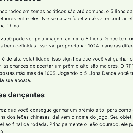
inspirados em temas asiáticos são até comuns, o 5 lions 
lhores entre eles. Nesse caça-níquel você vai encontrar ef
 na China.
você pode ver pela imagem acima, o 5 Lions Dance tem um
s bem definidas. Isso vai proporcionar 1024 maneiras dife
 é de alta volatilidade, isso significa que você vai ganha
, as chances de acertar um prêmio alto são maiores. O R
postas máximas de 100$. Jogando o 5 Lions Dance você t
da sua aposta.
es dançantes
ez que você consegue ganhar um prêmio alto, para comple
ha dos leões chineses, daí vem o nome do jogo. Seu objeti
el ao final da rodada. Principalmente o leão dourado, el
o.