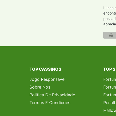
Lucas 
encont
passado
aprecia
TOP CASSINOS
TOP 
Jogo Responsave
Fortun
Sobre Nos
Fortun
Politica De Privacidade
Fortu
Termos E Condicoes
Penalt
Hallo