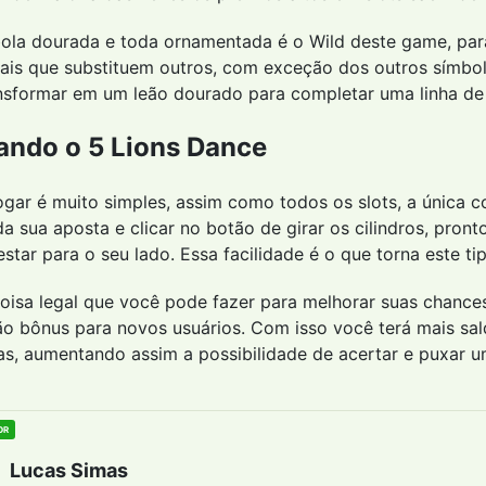
ola dourada e toda ornamentada é o Wild deste game, par
ais que substituem outros, com exceção dos outros símbol
ansformar em um leão dourado para completar uma linha d
ando o 5 Lions Dance
ogar é muito simples, assim como todos os slots, a única c
da sua aposta e clicar no botão de girar os cilindros, pronto
estar para o seu lado. Essa facilidade é o que torna este ti
isa legal que você pode fazer para melhorar suas chances 
o bônus para novos usuários. Com isso você terá mais sa
s, aumentando assim a possibilidade de acertar e puxar um
Lucas Simas