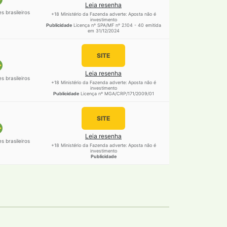
Leia resenha
s brasileiros
+18 Ministério da Fazenda adverte: Aposta não é
investimento
Publicidade
Licença nº SPA/MF nº 2.104 - 40 emitida
em 31/12/2024
SITE
Leia resenha
s brasileiros
+18 Ministério da Fazenda adverte: Aposta não é
investimento
Publicidade
Licença nº MGA/CRP/171/2009/01
SITE
Leia resenha
s brasileiros
+18 Ministério da Fazenda adverte: Aposta não é
investimento
Publicidade