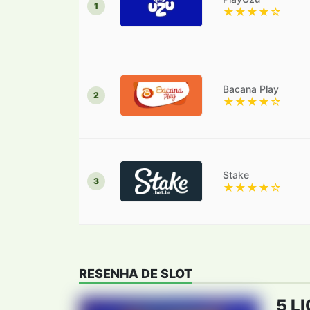
1
★★★★☆
2
★★★★☆
3
★★★★☆
RESENHA DE SLOT
5 L