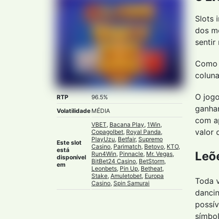
Slots 
dos me
sentir
Como 
coluna
O jogo
RTP
96.5%
ganhar
Volatilidade
MÉDIA
com a
VBET
,
Bacana Play
,
1Win
,
valor 
Copagolbet
,
Royal Panda
,
PlayUzu
,
Betfair
,
Supremo
Este slot
Casino
,
Parimatch
,
Betovo
,
KTO
,
está
Leõ
Run4Win
,
Pinnacle
,
Mr. Vegas
,
disponível
BitBet24 Casino
,
BetStorm
,
em
Leonbets
,
Pin Up
,
Betheat
,
Stake
,
Amuletobet
,
Europa
Toda v
Casino
,
Spin Samurai
dancin
possív
símbol