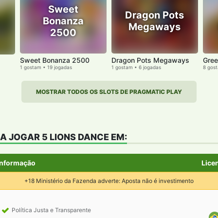
Sweet
Dragon Pots
Bonanza
Megaways
2500
Sweet Bonanza 2500
Dragon Pots Megaways
Gree
1 gostam • 19 jogadas
1 gostam • 6 jogadas
8 gost
MOSTRAR TODOS OS SLOTS DE PRAGMATIC PLAY
RA JOGAR
5 LIONS DANCE
EM:
Informação
Lice
+18 Ministério da Fazenda adverte: Aposta não é investimento
Política Justa e Transparente