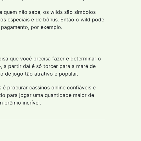
a quem não sabe, os wilds são símbolos
os especiais e de bônus. Então o wild pode
e pagamento, por exemplo.
oisa que você precisa fazer é determinar o
, a partir daí é só torcer para a maré de
po de jogo tão atrativo e popular.
é procurar cassinos online confiáveis e
ldo para jogar uma quantidade maior de
 prêmio incrível.