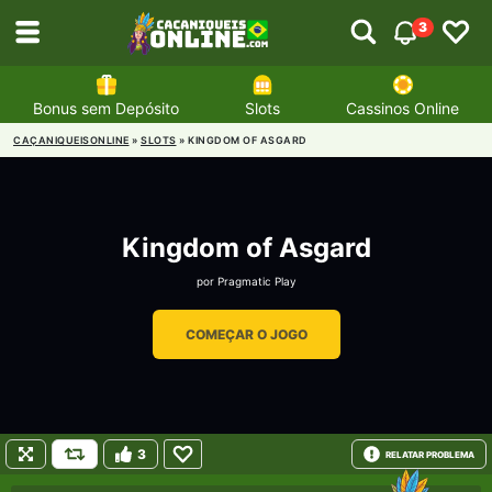
3
Bonus sem Depósito
Slots
Cassinos Online
CAÇANIQUEISONLINE
»
SLOTS
»
KINGDOM OF ASGARD
Kingdom of Asgard
por
Pragmatic Play
COMEÇAR O JOGO
3
RELATAR PROBLEMA