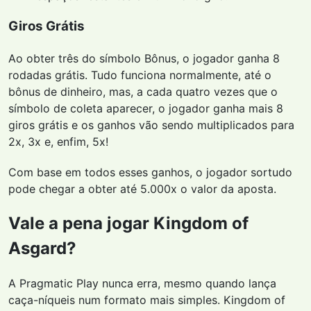
Giros Grátis
Ao obter três do símbolo Bônus, o jogador ganha 8
rodadas grátis. Tudo funciona normalmente, até o
bônus de dinheiro, mas, a cada quatro vezes que o
símbolo de coleta aparecer, o jogador ganha mais 8
giros grátis e os ganhos vão sendo multiplicados para
2x, 3x e, enfim, 5x!
Com base em todos esses ganhos, o jogador sortudo
pode chegar a obter até 5.000x o valor da aposta.
Vale a pena jogar Kingdom of
Asgard?
A Pragmatic Play nunca erra, mesmo quando lança
caça-níqueis num formato mais simples. Kingdom of