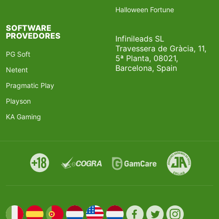
Halloween Fortune
SOFTWARE
PROVEDORES
Infinileads SL
Travessera de Gràcia, 11,
PG Soft
5ª Planta, 08021,
Barcelona, Spain
Netent
Pragmatic Play
Playson
KA Gaming