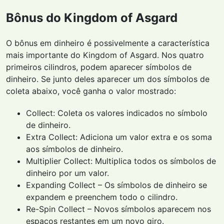
Bônus do Kingdom of Asgard
O bônus em dinheiro é possivelmente a característica
mais importante do Kingdom of Asgard. Nos quatro
primeiros cilindros, podem aparecer símbolos de
dinheiro. Se junto deles aparecer um dos símbolos de
coleta abaixo, você ganha o valor mostrado:
Collect: Coleta os valores indicados no símbolo
de dinheiro.
Extra Collect: Adiciona um valor extra e os soma
aos símbolos de dinheiro.
Multiplier Collect: Multiplica todos os símbolos de
dinheiro por um valor.
Expanding Collect – Os símbolos de dinheiro se
expandem e preenchem todo o cilindro.
Re-Spin Collect – Novos símbolos aparecem nos
espaços restantes em um novo giro.