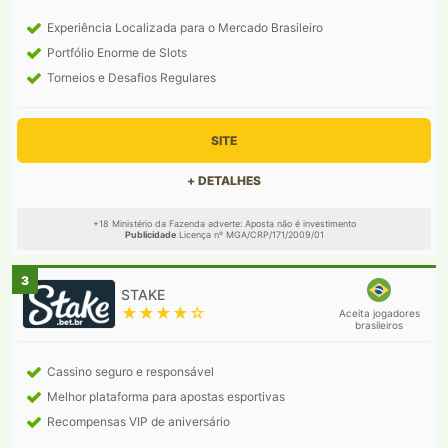
Experiência Localizada para o Mercado Brasileiro
Portfólio Enorme de Slots
Torneios e Desafios Regulares
SITE
+ DETALHES
+18 Ministério da Fazenda adverte: Aposta não é investimento
Publicidade
Licença nº MGA/CRP/171/2009/01
3
★★★★☆
Aceita jogadores
brasileiros
Cassino seguro e responsável
Melhor plataforma para apostas esportivas
Recompensas VIP de aniversário