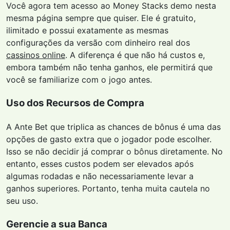
Você agora tem acesso ao Money Stacks demo nesta
mesma página sempre que quiser. Ele é gratuito,
ilimitado e possui exatamente as mesmas
configurações da versão com dinheiro real dos
cassinos online
. A diferença é que não há custos e,
embora também não tenha ganhos, ele permitirá que
você se familiarize com o jogo antes.
Uso dos Recursos de Compra
A Ante Bet que triplica as chances de bônus é uma das
opções de gasto extra que o jogador pode escolher.
Isso se não decidir já comprar o bônus diretamente. No
entanto, esses custos podem ser elevados após
algumas rodadas e não necessariamente levar a
ganhos superiores. Portanto, tenha muita cautela no
seu uso.
Gerencie a sua Banca