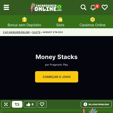
3
Bonus sem Depósito
Slots
Cassinos Online
CAÇANIQUEISONLINE
»
SLOTS
»
MONEY STACKS
Money Stacks
por
Pragmatic Play
COMEÇAR O JOGO
8
RELATAR PROBLEMA