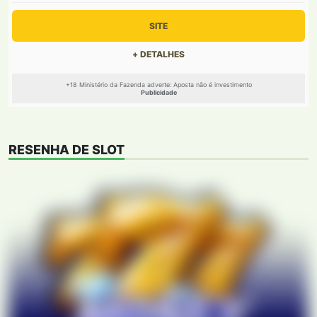
SITE
+ DETALHES
+18 Ministério da Fazenda adverte: Aposta não é investimento
Publicidade
RESENHA DE SLOT