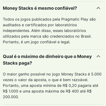
Money Stacks é mesmo confiável?
Todos os jogos publicados pela Pragmatic Play são
auditados e certificados por laboratórios
independentes. Além disso, esses laboratórios
utilizados pela marca são credenciados no Brasil.
Portanto, é um jogo confiável e legal.
Qual é o máximo de dinheiro que o Money
Stacks paga?
O maior ganho possível no jogo Money Stacks é 5.000
vezes o valor da aposta, o que é bem razoável.
Portanto, uma aposta mínima de R$ 0,20 pagaria até
R$ 1.000 e uma aposta máxima de R$ 400 até R$
200.000.