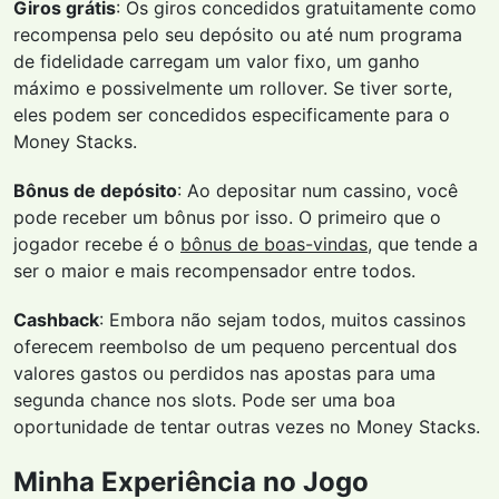
Giros grátis
: Os giros concedidos gratuitamente como
recompensa pelo seu depósito ou até num programa
de fidelidade carregam um valor fixo, um ganho
máximo e possivelmente um rollover. Se tiver sorte,
eles podem ser concedidos especificamente para o
Money Stacks.
Bônus de depósito
: Ao depositar num cassino, você
pode receber um bônus por isso. O primeiro que o
jogador recebe é o
bônus de boas-vindas
, que tende a
ser o maior e mais recompensador entre todos.
Cashback
: Embora não sejam todos, muitos cassinos
oferecem reembolso de um pequeno percentual dos
valores gastos ou perdidos nas apostas para uma
segunda chance nos slots. Pode ser uma boa
oportunidade de tentar outras vezes no Money Stacks.
Minha Experiência no Jogo