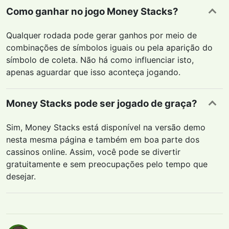
Como ganhar no jogo Money Stacks?
Qualquer rodada pode gerar ganhos por meio de
combinações de símbolos iguais ou pela aparição do
símbolo de coleta. Não há como influenciar isto,
apenas aguardar que isso aconteça jogando.
Money Stacks pode ser jogado de graça?
Sim, Money Stacks está disponível na versão demo
nesta mesma página e também em boa parte dos
cassinos online. Assim, você pode se divertir
gratuitamente e sem preocupações pelo tempo que
desejar.