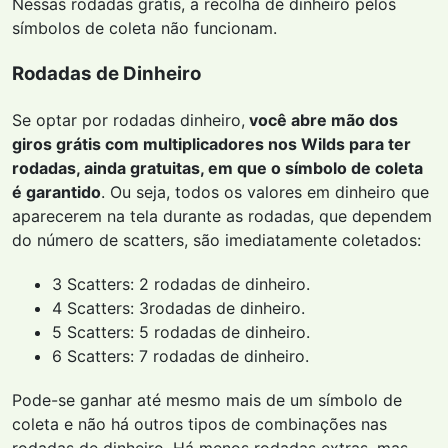
Nessas rodadas grátis, a recolha de dinheiro pelos
símbolos de coleta não funcionam.
Rodadas de Dinheiro
Se optar por rodadas dinheiro,
você abre mão dos
giros grátis com multiplicadores nos Wilds para ter
rodadas, ainda gratuitas, em que o símbolo de coleta
é garantido
. Ou seja, todos os valores em dinheiro que
aparecerem na tela durante as rodadas, que dependem
do número de scatters, são imediatamente coletados:
3 Scatters: 2 rodadas de dinheiro.
4 Scatters: 3rodadas de dinheiro.
5 Scatters: 5 rodadas de dinheiro.
6 Scatters: 7 rodadas de dinheiro.
Pode-se ganhar até mesmo mais de um símbolo de
coleta e não há outros tipos de combinações nas