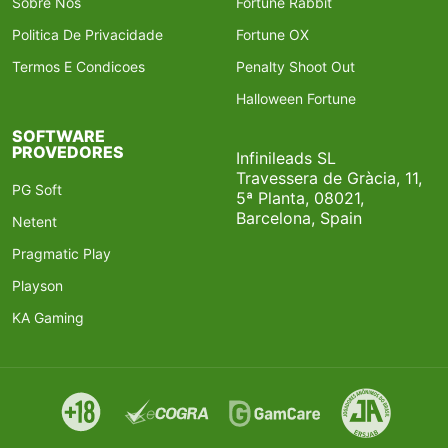
Sobre Nos
Fortune Rabbit
Politica De Privacidade
Fortune OX
Termos E Condicoes
Penalty Shoot Out
Halloween Fortune
SOFTWARE
PROVEDORES
Infinileads SL
Travessera de Gràcia, 11,
PG Soft
5ª Planta, 08021,
Barcelona, Spain
Netent
Pragmatic Play
Playson
KA Gaming