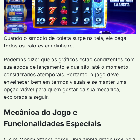
Quando o símbolo de coleta surge na tela, ele pega
todos os valores em dinheiro.
Podemos dizer que os gráficos estão condizentes com
sua época de lançamento e que são, até o momento,
considerados atemporais. Portanto, o jogo deve
envelhecer bem em termos visuais e se manter uma
opção viável para quem gostar da sua mecânica,
explorada a seguir.
Mecânica do Jogo e
Funcionalidades Especiais
O slot Money Stacks possui uma ampla grade 6×4 pela