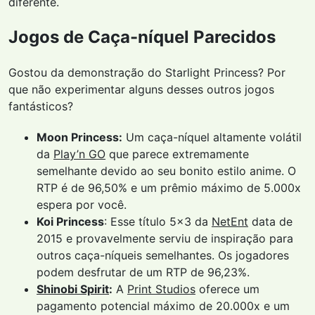
diferente.
Jogos de Caça-níquel Parecidos
Gostou da demonstração do Starlight Princess? Por
que não experimentar alguns desses outros jogos
fantásticos?
Moon Princess:
Um caça-níquel altamente volátil
da
Play’n GO
que parece extremamente
semelhante devido ao seu bonito estilo anime. O
RTP é de 96,50% e um prêmio máximo de 5.000x
espera por você.
Koi Princess
: Esse título 5×3 da
NetEnt
data de
2015 e provavelmente serviu de inspiração para
outros caça-níqueis semelhantes. Os jogadores
podem desfrutar de um RTP de 96,23%.
Shinobi Spirit
:
A
Print Studios
oferece um
pagamento potencial máximo de 20.000x e um