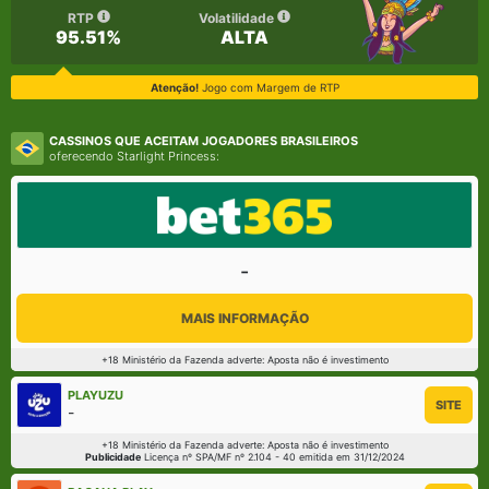
RTP
Volatilidade
95.51%
ALTA
Atenção!
Jogo com Margem de RTP
CASSINOS QUE ACEITAM JOGADORES BRASILEIROS
oferecendo Starlight Princess:
-
MAIS INFORMAÇÃO
+18 Ministério da Fazenda adverte: Aposta não é investimento
PLAYUZU
SITE
-
+18 Ministério da Fazenda adverte: Aposta não é investimento
Publicidade
Licença nº SPA/MF nº 2.104 - 40 emitida em 31/12/2024