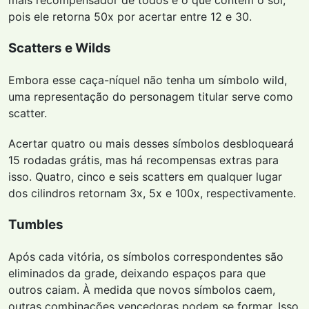
mais recompensador de todos é o que contém o sol,
pois ele retorna 50x por acertar entre 12 e 30.
Scatters e Wilds
Embora esse caça-níquel não tenha um símbolo wild,
uma representação do personagem titular serve como
scatter.
Acertar quatro ou mais desses símbolos desbloqueará
15 rodadas grátis, mas há recompensas extras para
isso. Quatro, cinco e seis scatters em qualquer lugar
dos cilindros retornam 3x, 5x e 100x, respectivamente.
Tumbles
Após cada vitória, os símbolos correspondentes são
eliminados da grade, deixando espaços para que
outros caiam. À medida que novos símbolos caem,
outras combinações vencedoras podem se formar. Isso