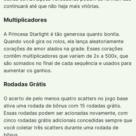
continuará até que não haja mais vitórias.
Multiplicadores
A Princesa Starlight é tão generosa quanto bonita.
Quando você gira os rolos, ela lança aleatoriamente
corações de amor alados na grade. Esses corações
contêm multiplicadores que variam de 2x a 500x, que
são somados no final de cada sequência e usados para
aumentar os ganhos.
Rodadas Grátis
O acerto de pelo menos quatro scatters no jogo base
ativa uma rodada de bônus com 15 rodadas grátis.
Essas rodadas podem ser acionadas novamente, com
cinco rodadas grátis adicionais concedidas sempre que
você coletar três scatters durante uma rodada de
bônus.