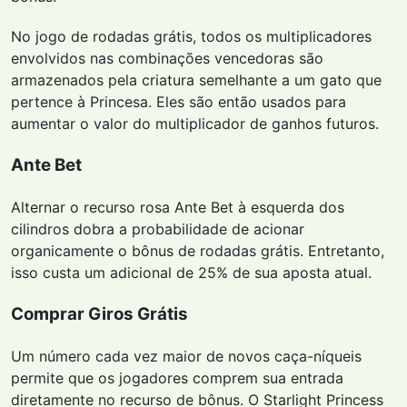
No jogo de rodadas grátis, todos os multiplicadores
envolvidos nas combinações vencedoras são
armazenados pela criatura semelhante a um gato que
pertence à Princesa. Eles são então usados para
aumentar o valor do multiplicador de ganhos futuros.
Ante Bet
Alternar o recurso rosa Ante Bet à esquerda dos
cilindros dobra a probabilidade de acionar
organicamente o bônus de rodadas grátis. Entretanto,
isso custa um adicional de 25% de sua aposta atual.
Comprar Giros Grátis
Um número cada vez maior de novos caça-níqueis
permite que os jogadores comprem sua entrada
diretamente no recurso de bônus. O Starlight Princess