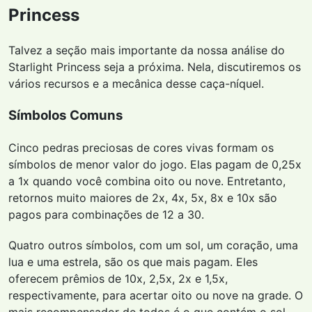
Princess
Talvez a seção mais importante da nossa análise do
Starlight Princess seja a próxima. Nela, discutiremos os
vários recursos e a mecânica desse caça-níquel.
Símbolos Comuns
Cinco pedras preciosas de cores vivas formam os
símbolos de menor valor do jogo. Elas pagam de 0,25x
a 1x quando você combina oito ou nove. Entretanto,
retornos muito maiores de 2x, 4x, 5x, 8x e 10x são
pagos para combinações de 12 a 30.
Quatro outros símbolos, com um sol, um coração, uma
lua e uma estrela, são os que mais pagam. Eles
oferecem prêmios de 10x, 2,5x, 2x e 1,5x,
respectivamente, para acertar oito ou nove na grade. O