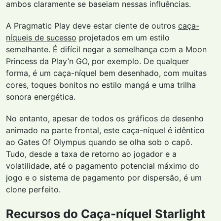
ambos claramente se baseiam nessas influências.
A Pragmatic Play deve estar ciente de outros
caça-
níqueis de sucesso
projetados em um estilo
semelhante. É difícil negar a semelhança com a Moon
Princess da Play’n GO, por exemplo. De qualquer
forma, é um caça-níquel bem desenhado, com muitas
cores, toques bonitos no estilo mangá e uma trilha
sonora energética.
No entanto, apesar de todos os gráficos de desenho
animado na parte frontal, este caça-níquel é idêntico
ao Gates Of Olympus quando se olha sob o capô.
Tudo, desde a taxa de retorno ao jogador e a
volatilidade, até o pagamento potencial máximo do
jogo e o sistema de pagamento por dispersão, é um
clone perfeito.
Recursos do Caça-níquel Starlight