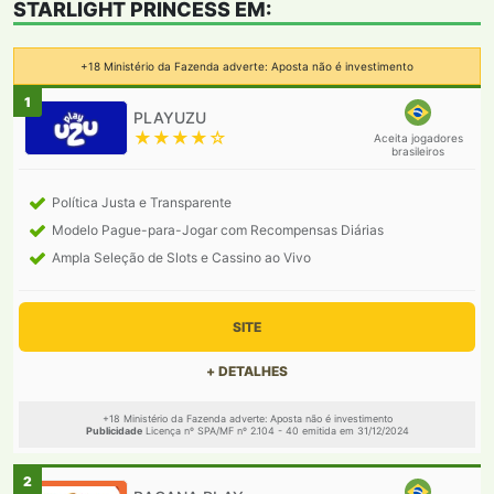
STARLIGHT PRINCESS
EM:
+18 Ministério da Fazenda adverte: Aposta não é investimento
1
★★★★☆
Aceita jogadores
brasileiros
Política Justa e Transparente
Modelo Pague-para-Jogar com Recompensas Diárias
Ampla Seleção de Slots e Cassino ao Vivo
SITE
+ DETALHES
+18 Ministério da Fazenda adverte: Aposta não é investimento
Publicidade
Licença nº SPA/MF nº 2.104 - 40 emitida em 31/12/2024
2