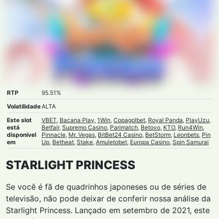
RTP
95.51%
Volatilidade
ALTA
Este slot
VBET
,
Bacana Play
,
1Win
,
Copagolbet
,
Royal Panda
,
PlayUzu
,
está
Betfair
,
Supremo Casino
,
Parimatch
,
Betovo
,
KTO
,
Run4Win
,
disponível
Pinnacle
,
Mr. Vegas
,
BitBet24 Casino
,
BetStorm
,
Leonbets
,
Pin
em
Up
,
Betheat
,
Stake
,
Amuletobet
,
Europa Casino
,
Spin Samurai
STARLIGHT PRINCESS
Se você é fã de quadrinhos japoneses ou de séries de
televisão, não pode deixar de conferir nossa análise da
Starlight Princess. Lançado em setembro de 2021, este