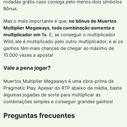
rodadas grátis caso consiga pelo menos dois símbolos
Bônus.
Mas o mais importante é que,
no bônus do Muertos
Multiplier Megaways, toda combinação aumenta o
multiplicador em 1x
. E, se conseguir o multiplicador
Wild, ele é multiplicado pelo outro multiplicador, e aí os
ganhos têm mais chances de chegar ao máximo de
10.000 vezes a aposta!
Vale a pena jogar?
Muertos Multiplier Megaways é uma obra-prima da
Pragmatic Play. Apesar do RTP abaixo da média, basta
algumas jogadas de sorte para multiplicar as
combinações simples e conseguir grandes ganhos!
Preguntas frecuentes