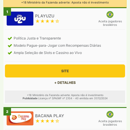
+18 Ministério da Fazenda adverte: Aposta não é investimento
1
★★★★☆
Aceita jogadores
brasileiros
Política Justa e Transparente
Modelo Pague-para-Jogar com Recompensas Diárias
Ampla Seleção de Slots e Cassino ao Vivo
SITE
+ DETALHES
+18 Ministério da Fazenda adverte: Aposta não é investimento
Publicidade
Licença nº SPA/MF nº 2.104 - 40 emitida em 31/12/2024
2
★★★★☆
Aceita jogadores
brasileiros