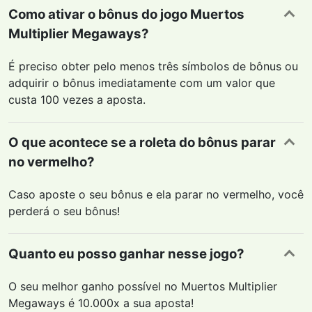
Como ativar o bônus do jogo Muertos
Multiplier Megaways?
É preciso obter pelo menos três símbolos de bônus ou
adquirir o bônus imediatamente com um valor que
custa 100 vezes a aposta.
O que acontece se a roleta do bônus parar
no vermelho?
Caso aposte o seu bônus e ela parar no vermelho, você
perderá o seu bônus!
Quanto eu posso ganhar nesse jogo?
O seu melhor ganho possível no Muertos Multiplier
Megaways é 10.000x a sua aposta!