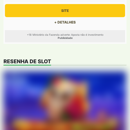
SITE
+ DETALHES
+18 Ministério da Fazenda adverte: Aposta não é investimento
Publicidade
RESENHA DE SLOT