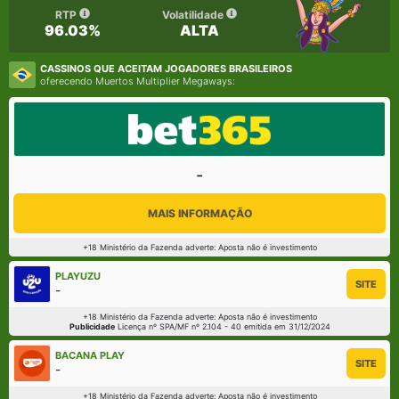
RTP
Volatilidade
96.03%
ALTA
CASSINOS QUE ACEITAM JOGADORES BRASILEIROS
oferecendo Muertos Multiplier Megaways:
-
MAIS INFORMAÇÃO
+18 Ministério da Fazenda adverte: Aposta não é investimento
PLAYUZU
SITE
-
+18 Ministério da Fazenda adverte: Aposta não é investimento
Publicidade
Licença nº SPA/MF nº 2.104 - 40 emitida em 31/12/2024
BACANA PLAY
SITE
-
+18 Ministério da Fazenda adverte: Aposta não é investimento