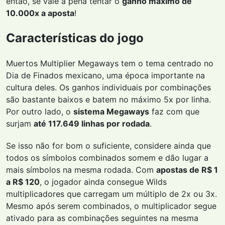
então, se vale a pena tentar o
ganho máximo de
10.000x a aposta
!
Características do jogo
Muertos Multiplier Megaways tem o tema centrado no
Dia de Finados mexicano, uma época importante na
cultura deles. Os ganhos individuais por combinações
são bastante baixos e batem no máximo 5x por linha.
Por outro lado, o
sistema Megaways
faz com que
surjam
até 117.649 linhas por rodada
.
Se isso não for bom o suficiente, considere ainda que
todos os símbolos combinados somem e dão lugar a
mais símbolos na mesma rodada. Com
apostas de R$ 1
a R$ 120
, o jogador ainda consegue Wilds
multiplicadores que carregam um múltiplo de 2x ou 3x.
Mesmo após serem combinados, o multiplicador segue
ativado para as combinações seguintes na mesma