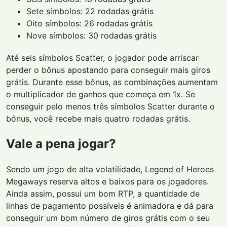
Sete símbolos: 22 rodadas grátis
Oito símbolos: 26 rodadas grátis
Nove símbolos: 30 rodadas grátis
Até seis símbolos Scatter, o jogador pode arriscar
perder o bônus apostando para conseguir mais giros
grátis. Durante esse bônus, as combinações aumentam
o multiplicador de ganhos que começa em 1x. Se
conseguir pelo menos três símbolos Scatter durante o
bônus, você recebe mais quatro rodadas grátis.
Vale a pena jogar?
Sendo um jogo de alta volatilidade, Legend of Heroes
Megaways reserva altos e baixos para os jogadores.
Ainda assim, possui um bom RTP, a quantidade de
linhas de pagamento possíveis é animadora e dá para
conseguir um bom número de giros grátis com o seu