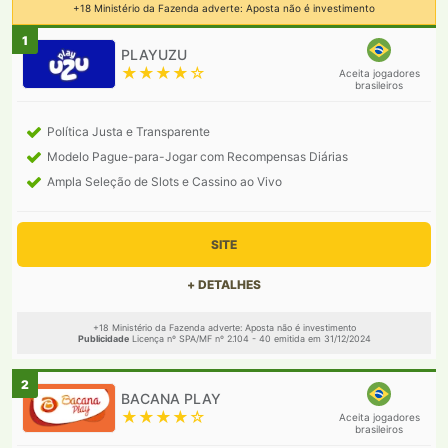
+18 Ministério da Fazenda adverte: Aposta não é investimento
1
★★★★☆
Aceita jogadores
brasileiros
Política Justa e Transparente
Modelo Pague-para-Jogar com Recompensas Diárias
Ampla Seleção de Slots e Cassino ao Vivo
SITE
+ DETALHES
+18 Ministério da Fazenda adverte: Aposta não é investimento
Publicidade
Licença nº SPA/MF nº 2.104 - 40 emitida em 31/12/2024
2
★★★★☆
Aceita jogadores
brasileiros