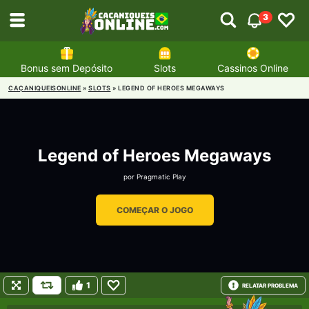
3
Bonus sem Depósito
Slots
Cassinos Online
CAÇANIQUEISONLINE
»
SLOTS
»
LEGEND OF HEROES MEGAWAYS
Legend of Heroes Megaways
por
Pragmatic Play
COMEÇAR O JOGO
1
RELATAR PROBLEMA