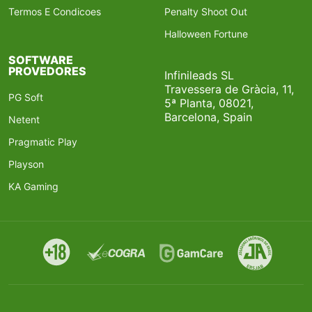
Termos E Condicoes
Penalty Shoot Out
Halloween Fortune
SOFTWARE
PROVEDORES
Infinileads SL
Travessera de Gràcia, 11,
PG Soft
5ª Planta, 08021,
Barcelona, Spain
Netent
Pragmatic Play
Playson
KA Gaming