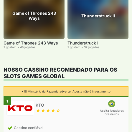
Game of Thrones 243
Thunderstruck II
Ways
Game of Thrones 243 Ways
Thunderstruck II
1 gostam • 46 jogadas
1 gostam • 37 jogadas
NOSSO CASSINO RECOMENDADO PARA OS
SLOTS GAMES GLOBAL
+18 Ministério da Fazenda adverte: Aposta não é investimento
1
★★★★☆
Aceita jogadores
brasileiros
Cassino confiável