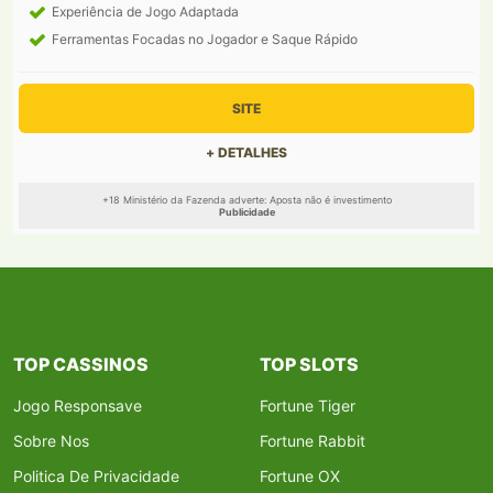
Experiência de Jogo Adaptada
Ferramentas Focadas no Jogador e Saque Rápido
SITE
+ DETALHES
+18 Ministério da Fazenda adverte: Aposta não é investimento
Publicidade
TOP CASSINOS
TOP SLOTS
Jogo Responsave
Fortune Tiger
Sobre Nos
Fortune Rabbit
Politica De Privacidade
Fortune OX