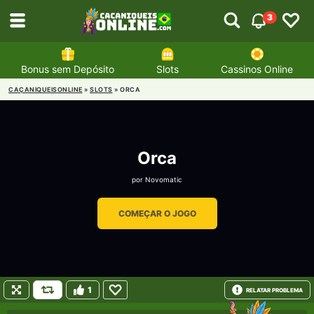
3
Bonus sem Depósito
Slots
Cassinos Online
CAÇANIQUEISONLINE
»
SLOTS
»
ORCA
Orca
por
Novomatic
COMEÇAR O JOGO
1
RELATAR PROBLEMA