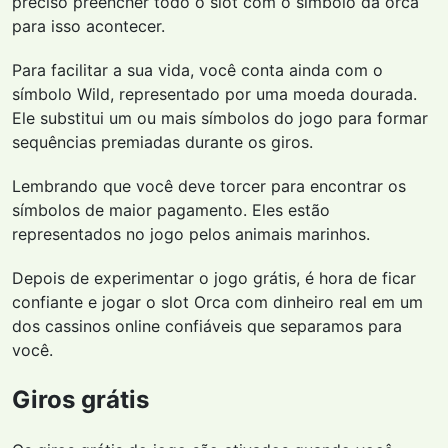
preciso preencher todo o slot com o símbolo da orca
para isso acontecer.
Para facilitar a sua vida, você conta ainda com o
símbolo Wild, representado por uma moeda dourada.
Ele substitui um ou mais símbolos do jogo para formar
sequências premiadas durante os giros.
Lembrando que você deve torcer para encontrar os
símbolos de maior pagamento. Eles estão
representados no jogo pelos animais marinhos.
Depois de experimentar o jogo grátis, é hora de ficar
confiante e jogar o slot Orca com dinheiro real em um
dos cassinos online confiáveis que separamos para
você.
Giros grátis