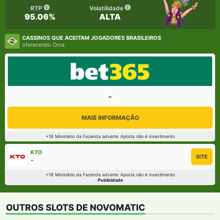
RTP
Volatilidade
95.06%
ALTA
CASSINOS QUE ACEITAM JOGADORES BRASILEIROS
oferecendo Orca:
-
MAIS INFORMAÇÃO
+18 Ministério da Fazenda adverte: Aposta não é investimento
KTO
SITE
-
+18 Ministério da Fazenda adverte: Aposta não é investimento
Publicidade
OUTROS SLOTS DE NOVOMATIC