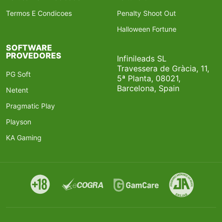
Termos E Condicoes
Penalty Shoot Out
Halloween Fortune
SOFTWARE
PROVEDORES
Infinileads SL
Travessera de Gràcia, 11,
PG Soft
5ª Planta, 08021,
Barcelona, Spain
Netent
Pragmatic Play
Playson
KA Gaming