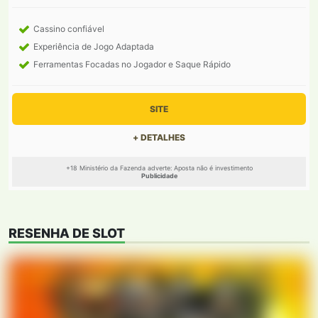
Cassino confiável
Experiência de Jogo Adaptada
Ferramentas Focadas no Jogador e Saque Rápido
SITE
+ DETALHES
+18 Ministério da Fazenda adverte: Aposta não é investimento
Publicidade
RESENHA DE SLOT