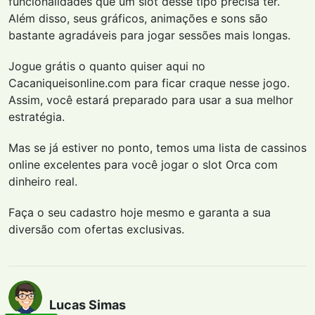
funcionalidades que um slot desse tipo precisa ter.
Além disso, seus gráficos, animações e sons são
bastante agradáveis para jogar sessões mais longas.
Jogue grátis o quanto quiser aqui no
Cacaniqueisonline.com para ficar craque nesse jogo.
Assim, você estará preparado para usar a sua melhor
estratégia.
Mas se já estiver no ponto, temos uma lista de cassinos
online excelentes para você jogar o slot Orca com
dinheiro real.
Faça o seu cadastro hoje mesmo e garanta a sua
diversão com ofertas exclusivas.
Lucas Simas