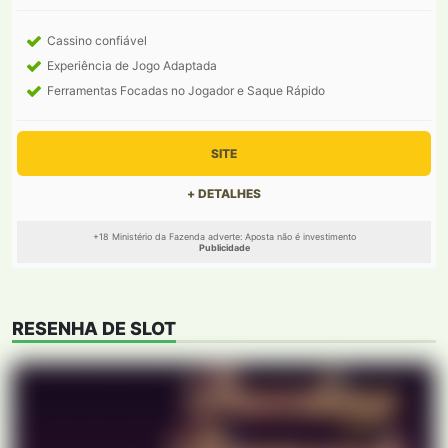
Cassino confiável
Experiência de Jogo Adaptada
Ferramentas Focadas no Jogador e Saque Rápido
SITE
+ DETALHES
+18 Ministério da Fazenda adverte: Aposta não é investimento
Publicidade
RESENHA DE SLOT