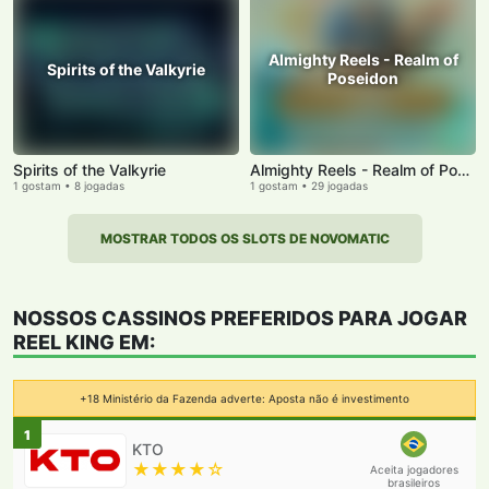
Almighty Reels - Realm of
Spirits of the Valkyrie
Poseidon
Spirits of the Valkyrie
Almighty Reels - Realm of Poseidon
1 gostam • 8 jogadas
1 gostam • 29 jogadas
MOSTRAR TODOS OS SLOTS DE NOVOMATIC
NOSSOS CASSINOS PREFERIDOS PARA JOGAR
REEL KING
EM:
+18 Ministério da Fazenda adverte: Aposta não é investimento
1
★★★★☆
Aceita jogadores
brasileiros