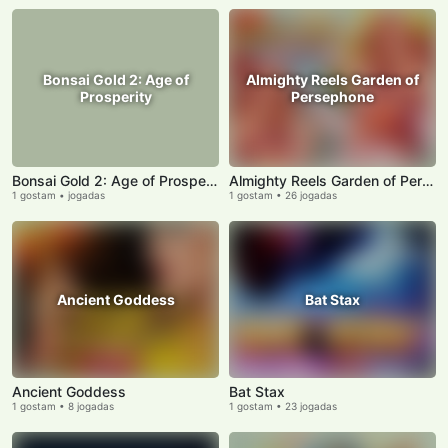
Bonsai Gold 2: Age of
Almighty Reels Garden of
Prosperity
Persephone
Bonsai Gold 2: Age of Prosperity
Almighty Reels Garden of Persephone
1 gostam • jogadas
1 gostam • 26 jogadas
Ancient Goddess
Bat Stax
Ancient Goddess
Bat Stax
1 gostam • 8 jogadas
1 gostam • 23 jogadas