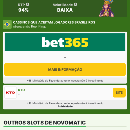
RTP
Volatilidade
94%
BAIXA
CASSINOS QUE ACEITAM JOGADORES BRASILEIROS
oferecendo Reel King:
-
MAIS INFORMAÇÃO
+18 Ministério da Fazenda adverte: Aposta não é investimento
KTO
SITE
-
+18 Ministério da Fazenda adverte: Aposta não é investimento
Publicidade
OUTROS SLOTS DE NOVOMATIC