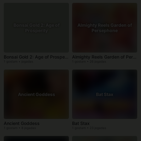
Bonsai Gold 2: Age of
Almighty Reels Garden of
Prosperity
Persephone
Bonsai Gold 2: Age of Prosperity
Almighty Reels Garden of Persephone
1 gostam • jogadas
1 gostam • 26 jogadas
Ancient Goddess
Bat Stax
Ancient Goddess
Bat Stax
1 gostam • 8 jogadas
1 gostam • 23 jogadas