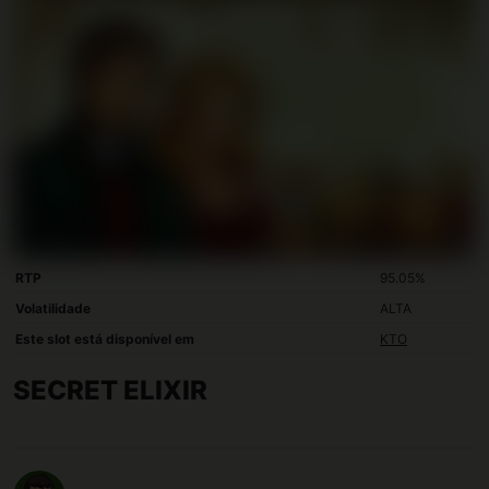
RTP
95.05%
Volatilidade
ALTA
Este slot está disponível em
KTO
SECRET ELIXIR