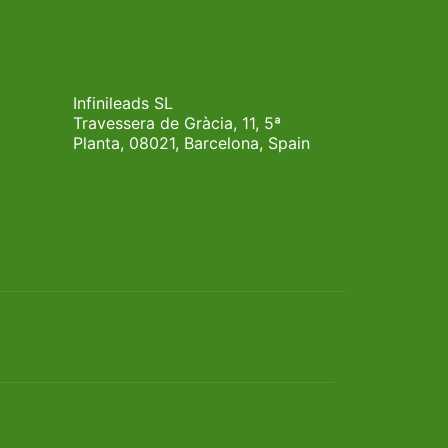
Infinileads SL
Travessera de Gràcia, 11, 5ª
Planta, 08021, Barcelona, Spain