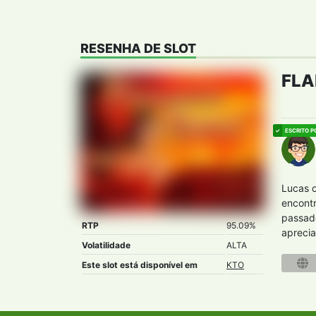
RESENHA DE SLOT
FLA
Lucas 
encont
passado
RTP
95.09%
aprecia
Volatilidade
ALTA
Este slot está disponível em
KTO