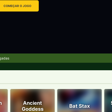
COMEÇAR O JOGO
gadas
n
Ancient
Bat Stax
Goddess