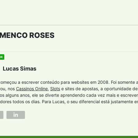
MENCO ROSES
Lucas Simas
começou a escrever conteúdo para websites em 2008. Foi somente 
rou, nos
Cassinos Online
,
Slots
e sites de apostas, a oportunidade de
s alguns anos, ele se diverte aprendendo cada vez mais e escreve
dores todos os dias. Para Lucas, o seu diferencial está justamente 