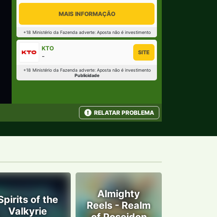
MAIS INFORMAÇÃO
+18 Ministério da Fazenda adverte: Aposta não é investimento
KTO
SITE
-
+18 Ministério da Fazenda adverte: Aposta não é investimento
Publicidade
RELATAR PROBLEMA
Almighty
Spirits of the
Reels - Realm
Valkyrie