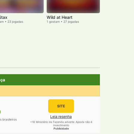
Stax
Wild at Heart
am • 23 jogadas
1 gostam • 27 jogadas
nça
SITE
Leia resenha
 brasileiros
+18 Ministério da Fazenda adverte: Aposta não é
investimento
Publicidade