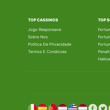
TOP CASSINOS
TOP 
Jogo Responsave
Fortun
Sobre Nos
Fortun
Politica De Privacidade
Fortu
Termos E Condicoes
Penalt
Hallo