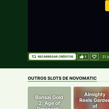
31
j
RECARREGAR CRÉDITOS
1
OUTROS SLOTS DE NOVOMATIC
Almighty
Bonsai Gold
Reels Garde
2: Age of
of