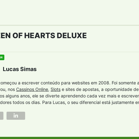
EN OF HEARTS DELUXE
Lucas Simas
começou a escrever conteúdo para websites em 2008. Foi somente 
rou, nos
Cassinos Online
,
Slots
e sites de apostas, a oportunidade de
s alguns anos, ele se diverte aprendendo cada vez mais e escreve
dores todos os dias. Para Lucas, o seu diferencial está justamente 