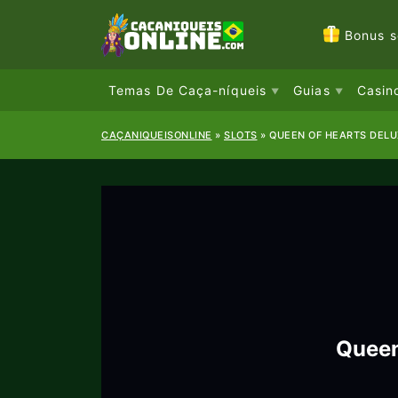
Bonus s
Temas De Caça-níqueis
Guias
Casin
▼
▼
CAÇANIQUEISONLINE
»
SLOTS
»
QUEEN OF HEARTS DELU
Queen