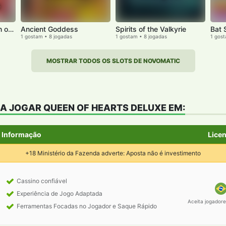
e
Almighty Reels Garden of Persephone
Ancient Goddess
Spirits of the Valkyrie
Bat 
1 gostam • 8 jogadas
1 gostam • 8 jogadas
1 gost
MOSTRAR TODOS OS SLOTS DE NOVOMATIC
RA JOGAR
QUEEN OF HEARTS DELUXE
EM:
Informação
Lice
+18 Ministério da Fazenda adverte: Aposta não é investimento
Cassino confiável
Experiência de Jogo Adaptada
Aceita jogadores
Ferramentas Focadas no Jogador e Saque Rápido