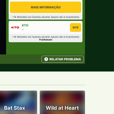
MAIS INFORMAÇÃO
+18 Ministério da Fazenda adverte: Aposta não é investimento
KTO
SITE
-
+18 Ministério da Fazenda adverte: Aposta não é investimento
Publicidade
RELATAR PROBLEMA
Bat Stax
Wild at Heart