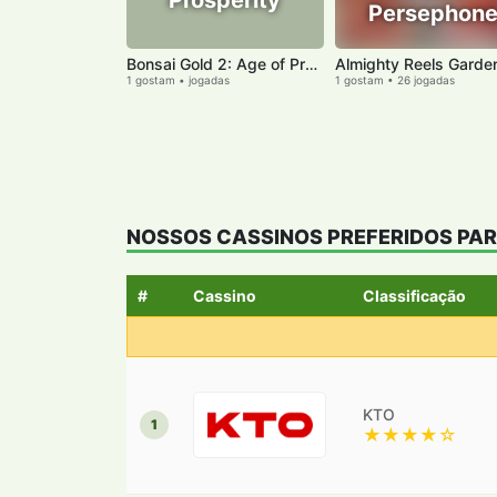
Prosperity
Persephon
Bonsai Gold 2: Age of Prosperity
1 gostam • jogadas
1 gostam • 26 jogadas
NOSSOS CASSINOS PREFERIDOS PA
#
Cassino
Classificação
1
★★★★☆