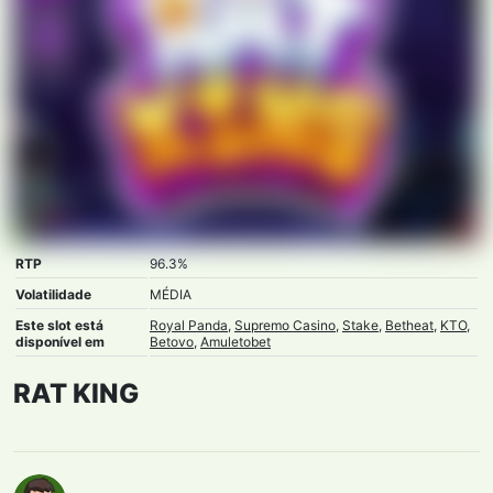
RTP
96.3%
Volatilidade
MÉDIA
Este slot está
Royal Panda
,
Supremo Casino
,
Stake
,
Betheat
,
KTO
,
disponível em
Betovo
,
Amuletobet
RAT KING