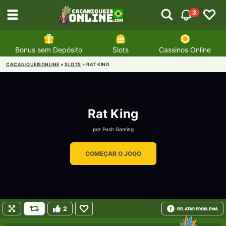
3
Bonus sem Depósito
Slots
Cassinos Online
CAÇANIQUEISONLINE
»
SLOTS
»
RAT KING
Rat King
por
Push Gaming
COMEÇAR O JOGO
2
RELATAR PROBLEMA