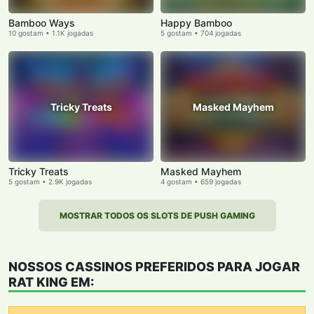
Bamboo Ways
Happy Bamboo
10 gostam • 1.1K jogadas
5 gostam • 704 jogadas
Tricky Treats
Masked Mayhem
Tricky Treats
Masked Mayhem
5 gostam • 2.9K jogadas
4 gostam • 659 jogadas
MOSTRAR TODOS OS SLOTS DE PUSH GAMING
NOSSOS CASSINOS PREFERIDOS PARA JOGAR
RAT KING
EM: