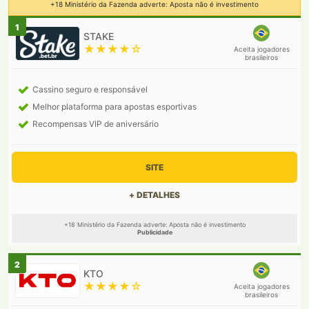
+18 Ministério da Fazenda adverte: Aposta não é investimento
1
★★★★☆
Aceita jogadores
brasileiros
Cassino seguro e responsável
Melhor plataforma para apostas esportivas
Recompensas VIP de aniversário
SITE
+ DETALHES
+18 Ministério da Fazenda adverte: Aposta não é investimento
Publicidade
2
★★★★☆
Aceita jogadores
brasileiros