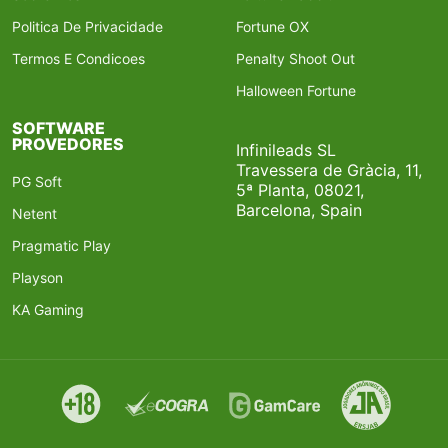
Politica De Privacidade
Fortune OX
Termos E Condicoes
Penalty Shoot Out
Halloween Fortune
SOFTWARE
PROVEDORES
Infinileads SL
Travessera de Gràcia, 11,
PG Soft
5ª Planta, 08021,
Barcelona, Spain
Netent
Pragmatic Play
Playson
KA Gaming