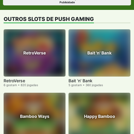
Publicidade
OUTROS SLOTS DE PUSH GAMING
RetroVerse
Bait 'n' Bank
RetroVerse
Bait 'n' Bank
6 gostam • 820 jogadas
5 gostam • 360 jogadas
Bamboo Ways
Happy Bamboo