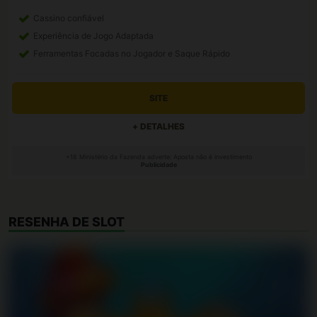
Cassino confiável
Experiência de Jogo Adaptada
Ferramentas Focadas no Jogador e Saque Rápido
SITE
+ DETALHES
+18 Ministério da Fazenda adverte: Aposta não é investimento
Publicidade
RESENHA DE SLOT