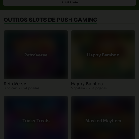
Publicidade
OUTROS SLOTS DE PUSH GAMING
RetroVerse
Happy Bamboo
RetroVerse
Happy Bamboo
6 gostam • 824 jogadas
5 gostam • 704 jogadas
Tricky Treats
Masked Mayhem