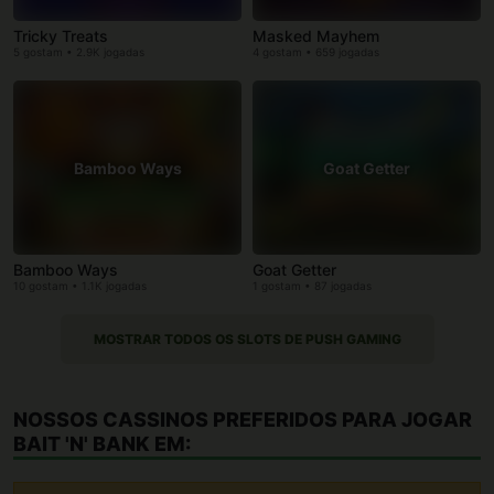
Tricky Treats
Masked Mayhem
5 gostam • 2.9K jogadas
4 gostam • 659 jogadas
Bamboo Ways
Goat Getter
Bamboo Ways
Goat Getter
10 gostam • 1.1K jogadas
1 gostam • 87 jogadas
MOSTRAR TODOS OS SLOTS DE PUSH GAMING
NOSSOS CASSINOS PREFERIDOS PARA JOGAR
BAIT 'N' BANK
EM: