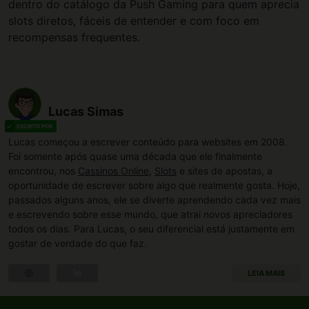
dentro do catálogo da Push Gaming para quem aprecia
slots diretos, fáceis de entender e com foco em
recompensas frequentes.
Lucas Simas
Lucas começou a escrever conteúdo para websites em 2008.
Foi somente após quase uma década que ele finalmente
encontrou, nos
Cassinos Online
,
Slots
e sites de apostas, a
oportunidade de escrever sobre algo que realmente gosta. Hoje,
passados alguns anos, ele se diverte aprendendo cada vez mais
e escrevendo sobre esse mundo, que atrai novos apreciadores
todos os dias. Para Lucas, o seu diferencial está justamente em
gostar de verdade do que faz.
LEIA MAIS