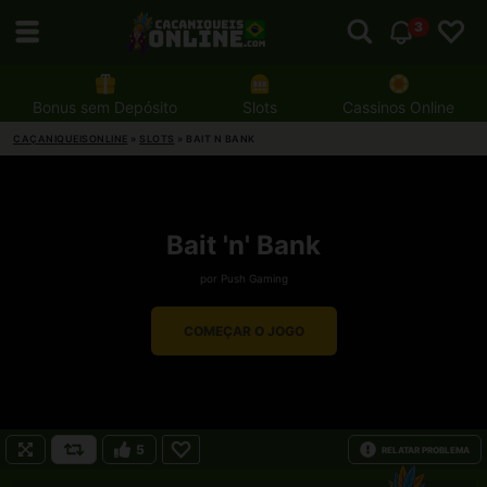
3
Bonus sem Depósito
Slots
Cassinos Online
CAÇANIQUEISONLINE
»
SLOTS
»
BAIT N BANK
Bait 'n' Bank
por
Push Gaming
COMEÇAR O JOGO
5
RELATAR PROBLEMA