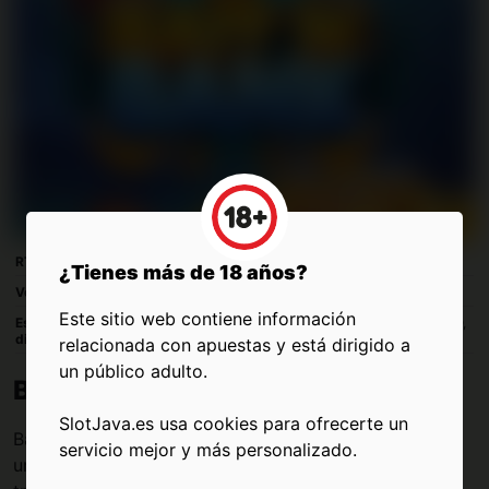
RTP
96.37%
¿Tienes más de 18 años?
Volatilidade
BAIXA
Este sitio web contiene información
Este slot está
Royal Panda
,
Supremo Casino
,
Stake
,
Betheat
,
KTO
,
disponível em
Betovo
,
Amuletobet
relacionada con apuestas y está dirigido a
un público adulto.
BAIT ‘N’ BANK
SlotJava.es usa cookies para ofrecerte un
Bait ’n’ Bank é um slot da Push Gaming que aposta em
servicio mejor y más personalizado.
uma proposta simples e direta, inspirada nos