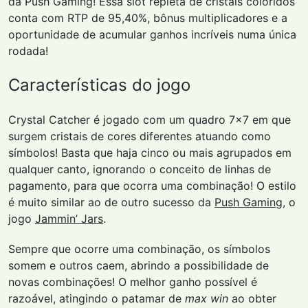
da Push Gaming! Essa slot repleta de cristais coloridos
conta com RTP de 95,40%, bônus multiplicadores e a
oportunidade de acumular ganhos incríveis numa única
rodada!
Características do jogo
Crystal Catcher é jogado com um quadro 7×7 em que
surgem cristais de cores diferentes atuando como
símbolos! Basta que haja cinco ou mais agrupados em
qualquer canto, ignorando o conceito de linhas de
pagamento, para que ocorra uma combinação! O estilo
é muito similar ao de outro sucesso da
Push Gaming
, o
jogo
Jammin’ Jars
.
Sempre que ocorre uma combinação, os símbolos
somem e outros caem, abrindo a possibilidade de
novas combinações! O melhor ganho possível é
razoável, atingindo o patamar de
max win
ao obter