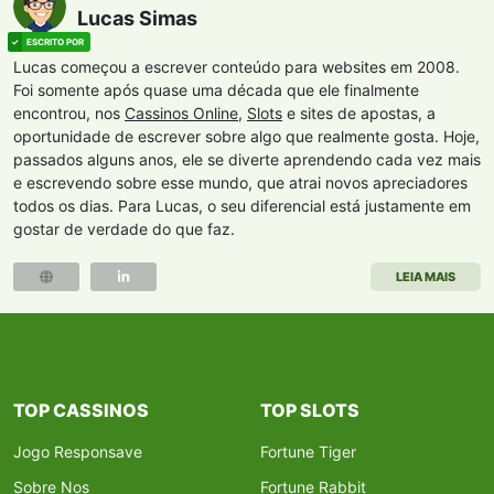
Lucas Simas
Lucas começou a escrever conteúdo para websites em 2008.
Foi somente após quase uma década que ele finalmente
encontrou, nos
Cassinos Online
,
Slots
e sites de apostas, a
oportunidade de escrever sobre algo que realmente gosta. Hoje,
passados alguns anos, ele se diverte aprendendo cada vez mais
e escrevendo sobre esse mundo, que atrai novos apreciadores
todos os dias. Para Lucas, o seu diferencial está justamente em
gostar de verdade do que faz.
LEIA MAIS
TOP CASSINOS
TOP SLOTS
Jogo Responsave
Fortune Tiger
Sobre Nos
Fortune Rabbit