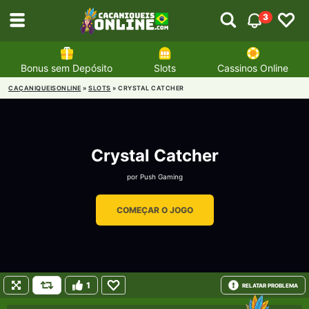
3
Bonus sem Depósito
Slots
Cassinos Online
CAÇANIQUEISONLINE
»
SLOTS
»
CRYSTAL CATCHER
Crystal Catcher
por
Push Gaming
COMEÇAR O JOGO
1
RELATAR PROBLEMA