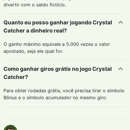
divertir com o saldo fictício.
Quanto eu posso ganhar jogando Crystal
Catcher a dinheiro real?
O ganho máximo equivale a 5.000 vezes o valor
apostado, seja ele qual for.
Como ganhar giros grátis no jogo Crystal
Catcher?
Para obter rodadas grátis, você precisa tirar o símbolo
Bônus e o símbolo acumulador no mesmo giro.