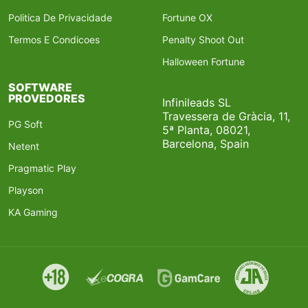
Politica De Privacidade
Fortune OX
Termos E Condicoes
Penalty Shoot Out
Halloween Fortune
SOFTWARE
PROVEDORES
Infinileads SL
Travessera de Gràcia, 11,
PG Soft
5ª Planta, 08021,
Barcelona, Spain
Netent
Pragmatic Play
Playson
KA Gaming