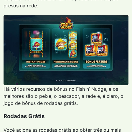
presos na rede.
Há vários recursos de bônus no Fish n’ Nudge, e os
melhores são o peixe, o pescador, a rede e, é claro, o
jogo de bônus de rodadas grátis.
Rodadas Grátis
Você aciona as rodadas grátis ao obter três ou mais