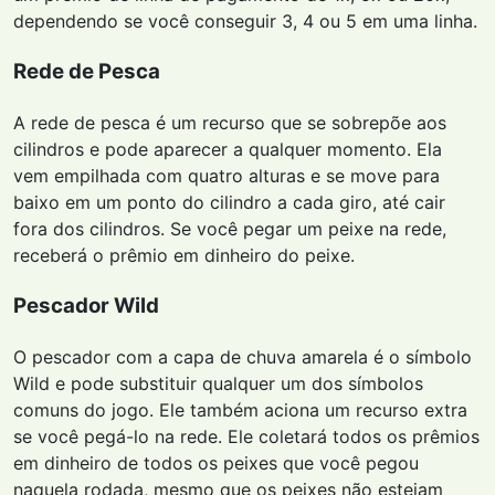
dependendo se você conseguir 3, 4 ou 5 em uma linha.
Rede de Pesca
A rede de pesca é um recurso que se sobrepõe aos
cilindros e pode aparecer a qualquer momento. Ela
vem empilhada com quatro alturas e se move para
baixo em um ponto do cilindro a cada giro, até cair
fora dos cilindros. Se você pegar um peixe na rede,
receberá o prêmio em dinheiro do peixe.
Pescador Wild
O pescador com a capa de chuva amarela é o símbolo
Wild e pode substituir qualquer um dos símbolos
comuns do jogo. Ele também aciona um recurso extra
se você pegá-lo na rede. Ele coletará todos os prêmios
em dinheiro de todos os peixes que você pegou
naquela rodada, mesmo que os peixes não estejam