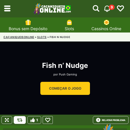
3
Bonus sem Depósito
Slots
Cassinos Online
CAÇANIQUEISONLINE
»
SLOTS
»
FISH N NUDGE
Fish n’ Nudge
por
Push Gaming
COMEÇAR O JOGO
1
RELATAR PROBLEMA