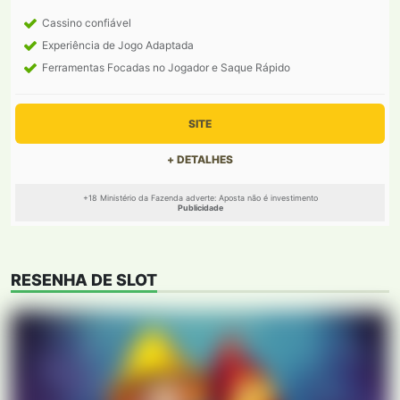
Cassino confiável
Experiência de Jogo Adaptada
Ferramentas Focadas no Jogador e Saque Rápido
SITE
+ DETALHES
+18 Ministério da Fazenda adverte: Aposta não é investimento
Publicidade
RESENHA DE SLOT