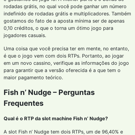
rodadas grátis, no qual você pode ganhar um número
indefinido de rodadas grátis e multiplicadores. Também
gostamos do fato de a aposta mínima ser de apenas
0,10 créditos, o que o torna um ótimo jogo para
jogadores casuais.
Uma coisa que você precisa ter em mente, no entanto,
é que o jogo vem com dois RTPs. Portanto, ao jogar
em um novo cassino, verifique as informações do jogo
para garantir que a versão oferecida é a que tem o
maior pagamento teórico.
Fish n’ Nudge – Perguntas
Frequentes
Qual é o RTP da slot machine Fish n’ Nudge?
A slot Fish n’ Nudge tem dois RTPs, um de 96,40% e