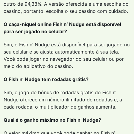
outro de 94,38%. A versão oferecida é uma escolha do
cassino, portanto, escolha o seu cassino com cuidado.
O caça-níquel online Fish n’ Nudge está disponível
para ser jogado no celular?
Sim, o Fish n’ Nudge está disponível para ser jogado no
seu celular e se ajusta automaticamente à sua tela.
Você pode jogar no navegador do seu celular ou por
meio do aplicativo do cassino.
O Fish n’ Nudge tem rodadas grátis?
Sim, o jogo de bônus de rodadas grátis do Fish n’
Nudge oferece um número ilimitado de rodadas e, a
cada rodada, o multiplicador de ganhos aumenta.
Qual é o ganho máximo no Fish n’ Nudge?
O valor máximo que você pode ganhar no Fish n’