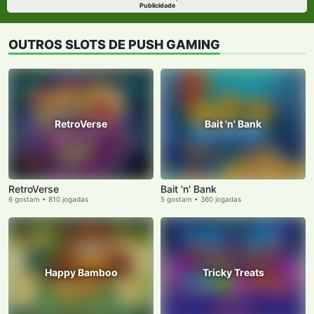
Publicidade
OUTROS SLOTS DE PUSH GAMING
RetroVerse
Bait 'n' Bank
RetroVerse
Bait 'n' Bank
6 gostam • 810 jogadas
5 gostam • 360 jogadas
Happy Bamboo
Tricky Treats