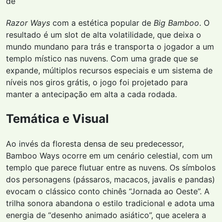
de
Razor Ways
com a estética popular de
Big Bamboo
. O
resultado é um slot de alta volatilidade, que deixa o
mundo mundano para trás e transporta o jogador a um
templo místico nas nuvens. Com uma grade que se
expande, múltiplos recursos especiais e um sistema de
níveis nos giros grátis, o jogo foi projetado para
manter a antecipação em alta a cada rodada.
Temática e Visual
Ao invés da floresta densa de seu predecessor,
Bamboo Ways ocorre em um cenário celestial, com um
templo que parece flutuar entre as nuvens. Os símbolos
dos personagens (pássaros, macacos, javalis e pandas)
evocam o clássico conto chinês “Jornada ao Oeste”. A
trilha sonora abandona o estilo tradicional e adota uma
energia de “desenho animado asiático”, que acelera a