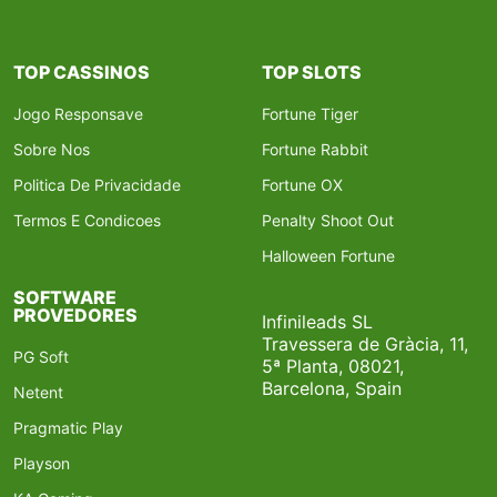
TOP CASSINOS
TOP SLOTS
Jogo Responsave
Fortune Tiger
Sobre Nos
Fortune Rabbit
Politica De Privacidade
Fortune OX
Termos E Condicoes
Penalty Shoot Out
Halloween Fortune
SOFTWARE
PROVEDORES
Infinileads SL
Travessera de Gràcia, 11,
PG Soft
5ª Planta, 08021,
Barcelona, Spain
Netent
Pragmatic Play
Playson