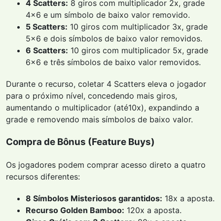
4 Scatters:
8 giros com multiplicador 2x, grade
4×6 e um símbolo de baixo valor removido.
5 Scatters:
10 giros com multiplicador 3x, grade
5×6 e dois símbolos de baixo valor removidos.
6 Scatters:
10 giros com multiplicador 5x, grade
6×6 e três símbolos de baixo valor removidos.
Durante o recurso, coletar 4 Scatters eleva o jogador
para o próximo nível, concedendo mais giros,
aumentando o multiplicador (até10x), expandindo a
grade e removendo mais símbolos de baixo valor.
Compra de Bônus (Feature Buys)
Os jogadores podem comprar acesso direto a quatro
recursos diferentes:
8 Símbolos Misteriosos garantidos:
18x a aposta.
Recurso Golden Bamboo:
120x a aposta.