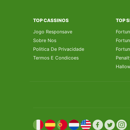
TOP CASSINOS
TOP 
Jogo Responsave
Fortun
Sobre Nos
Fortun
Politica De Privacidade
Fortu
Termos E Condicoes
Penalt
Hallo