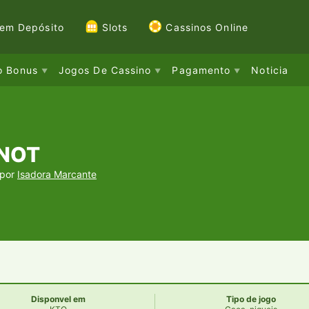
em Depósito
Slots
Cassinos Online
o Bonus
Jogos De Cassino
Pagamento
Noticia
▼
▼
▼
NOT
 por
Isadora Marcante
Disponvel em
Tipo de jogo