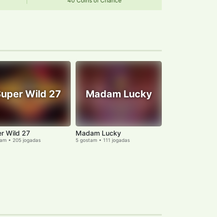
40 Coins of Chance
uper Wild 27
Madam Lucky
r Wild 27
Madam Lucky
am • 205 jogadas
5 gostam • 111 jogadas