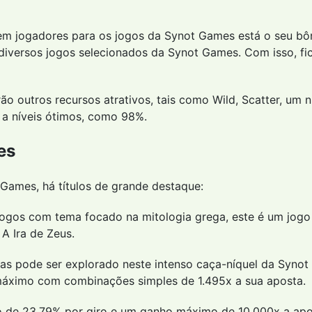
raem jogadores para os jogos da Synot Games está o seu bôn
 diversos jogos selecionados da Synot Games. Com isso, fi
o outros recursos atrativos, tais como Wild, Scatter, um n
 a níveis ótimos, como 98%.
es
 Games, há títulos de grande destaque:
jogos com tema focado na mitologia grega, este é um jog
A Ira de Zeus.
s pode ser explorado neste intenso caça-níquel da Synot
o máximo com combinações simples de 1.495x a sua aposta.
de 23,79% por giro e um ganho máximo de 10.000x a apos