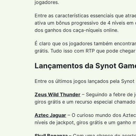
jogadores.
Entre as características essenciais que at
ativa um bônus progressivo de 4 níveis em
dos ganhos dos caça-níqueis online.
É claro que os jogadores também encontrarã
grátis. Tudo isso com RTP que pode chegar
Lançamentos da Synot Gam
Entre os últimos jogos lançados pela Synot
Zeus Wild Thunder
– Seguindo a febre de 
giros grátis e um recurso especial chamado 
Aztec Jaguar
– O curioso mundo dos Azteca
níveis de jackpot, giros grátis e um ganh
Skull Bonanza
– Com uma chance de acerto 