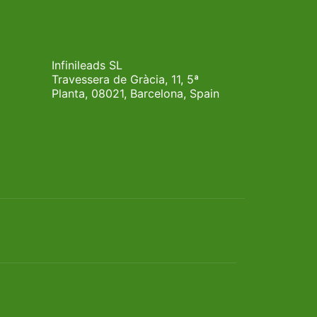
Infinileads SL
Travessera de Gràcia, 11, 5ª
Planta, 08021, Barcelona, Spain