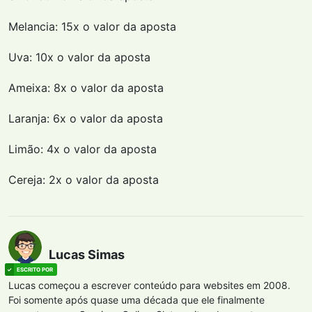
Melancia: 15x o valor da aposta
Uva: 10x o valor da aposta
Ameixa: 8x o valor da aposta
Laranja: 6x o valor da aposta
Limão: 4x o valor da aposta
Cereja: 2x o valor da aposta
Lucas Simas
Lucas começou a escrever conteúdo para websites em 2008.
Foi somente após quase uma década que ele finalmente