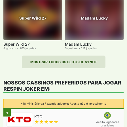
Super Wild 27
Madam Lucky
Super Wild 27
Madam Lucky
8 gostam • 205 jogadas
5 gostam • 111 jogadas
MOSTRAR TODOS OS SLOTS DE SYNOT
NOSSOS CASSINOS PREFERIDOS PARA JOGAR
RESPIN JOKER
EM:
+18 Ministério da Fazenda adverte: Aposta não é investimento
1
★★★★☆
Aceita jogadores
brasileiros