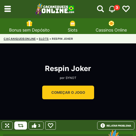
3
Bonus sem Depósito
Slots
Cassinos Online
CAÇANIQUEISONLINE
»
SLOTS
»
RESPIN JOKER
Respin Joker
por
SYNOT
COMEÇAR O JOGO
3
RELATAR PROBLEMA