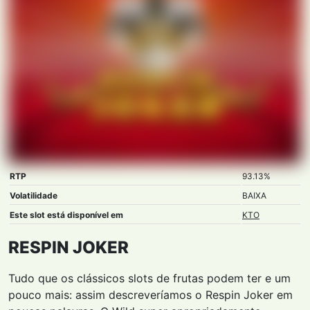
RTP
93.13%
Volatilidade
BAIXA
Este slot está disponível em
KTO
RESPIN JOKER
Tudo que os clássicos slots de frutas podem ter e um
pouco mais: assim descreveríamos o Respin Joker em