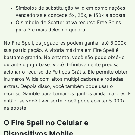
Símbolos de substituição Wild em combinações
vencedoras e concede 5x, 25x, e 150x a aposta
O símbolo de Scatter ativa recurso Free Spins
para 3 e mais deles no quadro
No Fire Spell, os jogadores podem ganhar até 5.000x
sua participação. A vitória máxima em Fire Spell é
bastante grande. No entanto, você não pode obtê-lo
durante o jogo base. Você definitivamente precisa
acionar o recurso de Feitiços Grátis. Ele permite obter
inúmeros Wilds com altos multiplicadores e rodadas
extras. Depois disso, você também pode usar o
recurso Gamble para tornar os ganhos ainda maiores. E
então, se você tiver sorte, você pode acertar 5.000x
na aposta.
O Fire Spell no Celular e
Dispositivos Mobile