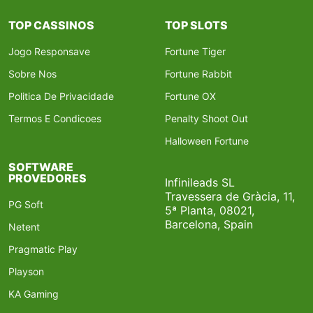
TOP CASSINOS
TOP SLOTS
Jogo Responsave
Fortune Tiger
Sobre Nos
Fortune Rabbit
Politica De Privacidade
Fortune OX
Termos E Condicoes
Penalty Shoot Out
Halloween Fortune
SOFTWARE
PROVEDORES
Infinileads SL
Travessera de Gràcia, 11,
PG Soft
5ª Planta, 08021,
Barcelona, Spain
Netent
Pragmatic Play
Playson
KA Gaming