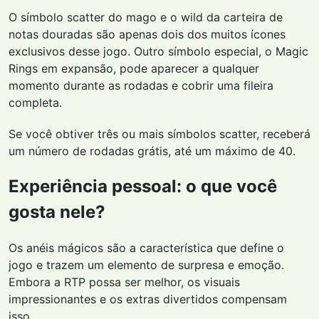
O símbolo scatter do mago e o wild da carteira de
notas douradas são apenas dois dos muitos ícones
exclusivos desse jogo. Outro símbolo especial, o Magic
Rings em expansão, pode aparecer a qualquer
momento durante as rodadas e cobrir uma fileira
completa.
Se você obtiver três ou mais símbolos scatter, receberá
um número de rodadas grátis, até um máximo de 40.
Experiência pessoal: o que você
gosta nele?
Os anéis mágicos são a característica que define o
jogo e trazem um elemento de surpresa e emoção.
Embora a RTP possa ser melhor, os visuais
impressionantes e os extras divertidos compensam
isso.