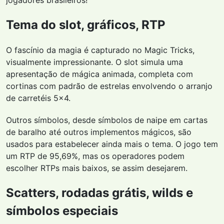
Tema do slot, gráficos, RTP
O fascínio da magia é capturado no Magic Tricks,
visualmente impressionante. O slot simula uma
apresentação de mágica animada, completa com
cortinas com padrão de estrelas envolvendo o arranjo
de carretéis 5×4.
Outros símbolos, desde símbolos de naipe em cartas
de baralho até outros implementos mágicos, são
usados para estabelecer ainda mais o tema. O jogo tem
um RTP de 95,69%, mas os operadores podem
escolher RTPs mais baixos, se assim desejarem.
Scatters, rodadas grátis, wilds e
símbolos especiais