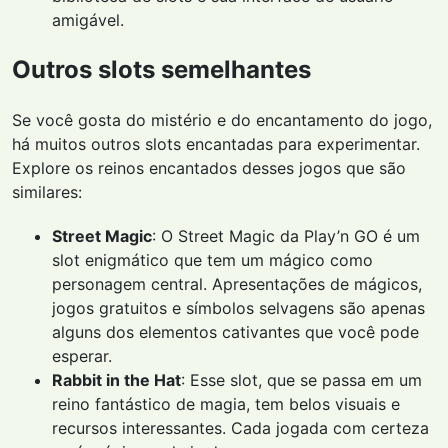
amigável.
Outros slots semelhantes
Se você gosta do mistério e do encantamento do jogo,
há muitos outros slots encantadas para experimentar.
Explore os reinos encantados desses jogos que são
similares:
Street Magic
: O Street Magic da Play’n GO é um
slot enigmático que tem um mágico como
personagem central. Apresentações de mágicos,
jogos gratuitos e símbolos selvagens são apenas
alguns dos elementos cativantes que você pode
esperar.
Rabbit in the Hat
: Esse slot, que se passa em um
reino fantástico de magia, tem belos visuais e
recursos interessantes. Cada jogada com certeza