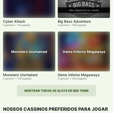
Cyber Attack
Big Bass Adventure
3 gostam • 78 jogadas
4 gostam • 416 jogadas
Monsters Unchained
Gems Inferno Megaways
Monsters Unchained
Gems Inferno Megaways
2 gostam • 119 jogadas
4 gostam • 202 jogadas
MOSTRAR TODOS OS SLOTS DE RED TIGER
NOSSOS CASSINOS PREFERIDOS PARA JOGAR