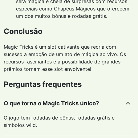
será mágica e cheia de surpresas com recursos
especiais como Chapéus Mágicos que oferecem
um dos muitos bônus e rodadas grátis.
Conclusão
Magic Tricks é um slot cativante que recria com
sucesso a emoção de um ato de mágica ao vivo. Os
recursos fascinantes e a possibilidade de grandes
prêmios tornam esse slot envolvente!
Perguntas frequentes
O que torna o Magic Tricks único?
O jogo tem rodadas de bônus, rodadas grátis e
símbolos wild.