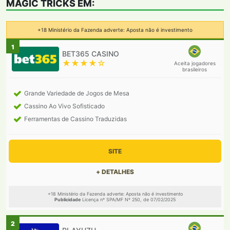
MAGIC TRICKS
EM:
+18 Ministério da Fazenda adverte: Aposta não é investimento
1
★★★★☆
Aceita jogadores
brasileiros
Grande Variedade de Jogos de Mesa
Cassino Ao Vivo Sofisticado
Ferramentas de Cassino Traduzidas
SITE
+ DETALHES
+18 Ministério da Fazenda adverte: Aposta não é investimento
Publicidade
Licença nº SPA/MF Nº 250, de 07/02/2025
2