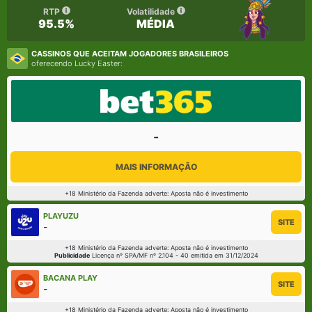
RTP
Volatilidade
95.5%
MÉDIA
CASSINOS QUE ACEITAM JOGADORES BRASILEIROS
oferecendo Lucky Easter:
-
MAIS INFORMAÇÃO
+18 Ministério da Fazenda adverte: Aposta não é investimento
PLAYUZU
SITE
-
+18 Ministério da Fazenda adverte: Aposta não é investimento
Publicidade
Licença nº SPA/MF nº 2.104 - 40 emitida em 31/12/2024
BACANA PLAY
SITE
-
+18 Ministério da Fazenda adverte: Aposta não é investimento