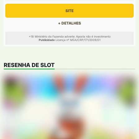
SITE
+ DETALHES
+18 Ministério da Fazenda adverte: Aposta não é investimento
Publicidade
Licença nº MGA/CRP/171/2009/01
RESENHA DE SLOT