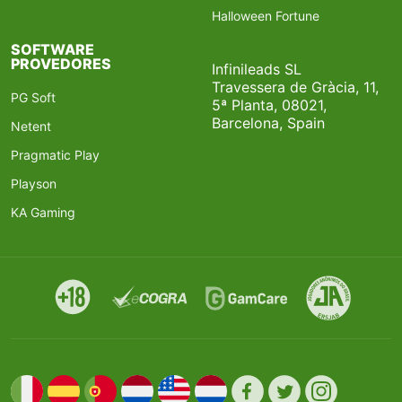
Halloween Fortune
SOFTWARE
PROVEDORES
Infinileads SL
Travessera de Gràcia, 11,
PG Soft
5ª Planta, 08021,
Barcelona, Spain
Netent
Pragmatic Play
Playson
KA Gaming