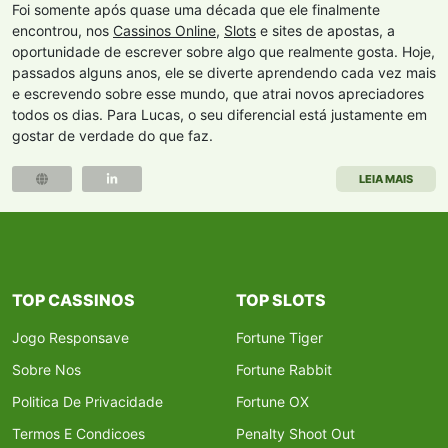
Foi somente após quase uma década que ele finalmente
encontrou, nos
Cassinos Online
,
Slots
e sites de apostas, a
oportunidade de escrever sobre algo que realmente gosta. Hoje,
passados alguns anos, ele se diverte aprendendo cada vez mais
e escrevendo sobre esse mundo, que atrai novos apreciadores
todos os dias. Para Lucas, o seu diferencial está justamente em
gostar de verdade do que faz.
LEIA MAIS
TOP CASSINOS
TOP SLOTS
Jogo Responsave
Fortune Tiger
Sobre Nos
Fortune Rabbit
Politica De Privacidade
Fortune OX
Termos E Condicoes
Penalty Shoot Out