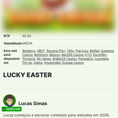
RTP
95.5%
Volatilidade
MÉDIA
Este slot
Betplays
,
VBET
,
Bacana Play
,
1Win
,
PlayUzu
,
Betfair
,
Supremo
está
Casino
,
BetStorm
,
Betovo
,
Bet365 Casino
,
KTO
,
Run4Win
,
disponível
Pinnacle
,
Mr. Vegas
,
BitBet24 Casino
,
Parimatch
,
Leonbets
,
em
Pin Up
,
Stake
,
Amuletobet
,
Europa Casino
LUCKY EASTER
Lucas Simas
Lucas começou a escrever conteúdo para websites em 2008.