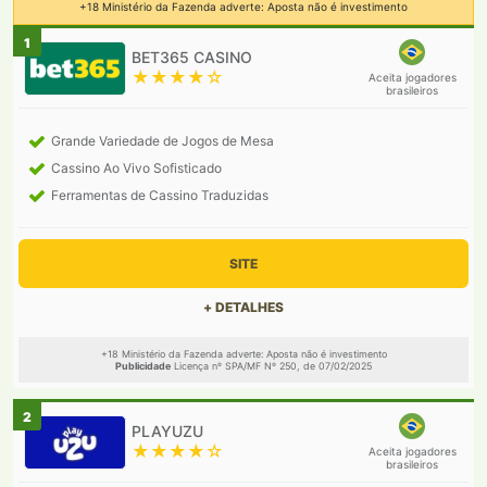
+18 Ministério da Fazenda adverte: Aposta não é investimento
1
★★★★☆
Aceita jogadores
brasileiros
Grande Variedade de Jogos de Mesa
Cassino Ao Vivo Sofisticado
Ferramentas de Cassino Traduzidas
SITE
+ DETALHES
+18 Ministério da Fazenda adverte: Aposta não é investimento
Publicidade
Licença nº SPA/MF Nº 250, de 07/02/2025
2
★★★★☆
Aceita jogadores
brasileiros