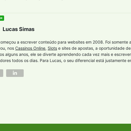
Lucas Simas
começou a escrever conteúdo para websites em 2008. Foi somente 
rou, nos
Cassinos Online
,
Slots
e sites de apostas, a oportunidade de
s alguns anos, ele se diverte aprendendo cada vez mais e escreve
dores todos os dias. Para Lucas, o seu diferencial está justamente 