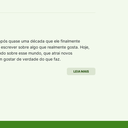
após quase uma década que ele finalmente
 escrever sobre algo que realmente gosta. Hoje,
ndo sobre esse mundo, que atrai novos
em gostar de verdade do que faz.
LEIA MAIS