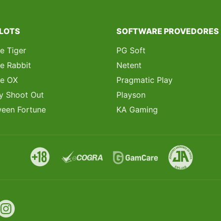
SLOTS
SOFTWARE PROVEDORES
e Tiger
PG Soft
e Rabbit
Netent
ne OX
Pragmatic Play
y Shoot Out
Playson
ween Fortune
KA Gaming