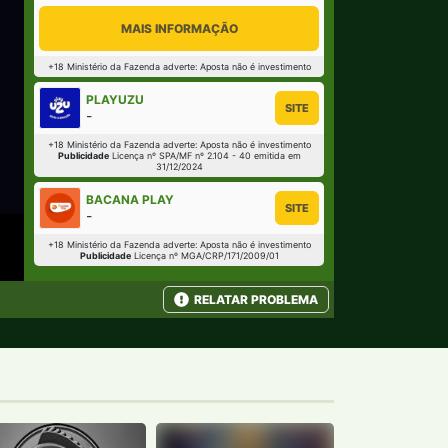
MAIS INFORMAÇÃO
+18 Ministério da Fazenda adverte: Aposta não é investimento
PLAYUZU
SITE
-
+18 Ministério da Fazenda adverte: Aposta não é investimento
Publicidade
Licença nº SPA/MF nº 2.104 - 40 emitida em
31/12/2024
BACANA PLAY
SITE
-
+18 Ministério da Fazenda adverte: Aposta não é investimento
Publicidade
Licença nº MGA/CRP/171/2009/01
RELATAR PROBLEMA