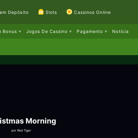
em Depósito
Slots
Cassinos Online
o Bonus
Jogos De Cassino
Pagamento
Noticia
▼
▼
▼
istmas Morning
por
Red Tiger