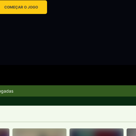
COMEÇAR O JOGO
ogadas