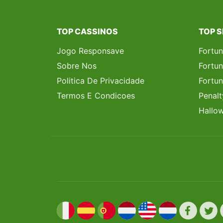
TOP CASSINOS
TOP 
Jogo Responsave
Fortun
Sobre Nos
Fortun
Politica De Privacidade
Fortu
Termos E Condicoes
Penalt
Hallo