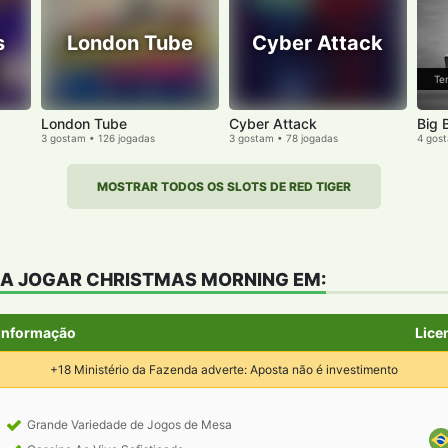
s
London Tube
Cyber Attack
London Tube
Cyber Attack
Big 
3 gostam • 126 jogadas
3 gostam • 78 jogadas
4 gost
MOSTRAR TODOS OS SLOTS DE RED TIGER
RA JOGAR
CHRISTMAS MORNING
EM:
Informação
Lice
+18 Ministério da Fazenda adverte: Aposta não é investimento
Grande Variedade de Jogos de Mesa