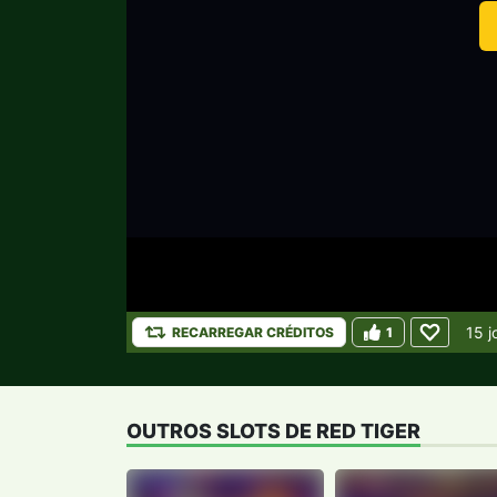
15
j
RECARREGAR CRÉDITOS
1
OUTROS SLOTS DE RED TIGER