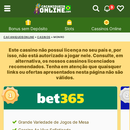
3
Bonus sem Depósito
Slots
Cassinos Online
CAÇANIQUEISONLINE
»
CASINOS
»
MONRO
Este cassino não possui licença no seu país e, por
isso, não está autorizado a jogar nele. Consulte, em
alternativa, os nossos cassinos licenciados
recomendados. Tenha em atenção que quaisquer
links ou ofertas apresentados nesta página não são
válidos.
Grande Variedade de Jogos de Mesa
Cassino Ao Vivo Sofisticado