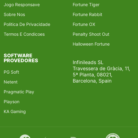
Jogo Responsave
Fortune Tiger
Sobre Nos
Fortune Rabbit
Politica De Privacidade
Fortune OX
Termos E Condicoes
Penalty Shoot Out
Halloween Fortune
SOFTWARE
PROVEDORES
Infinileads SL
Travessera de Gràcia, 11,
PG Soft
5ª Planta, 08021,
Barcelona, Spain
Netent
Pragmatic Play
Playson
KA Gaming