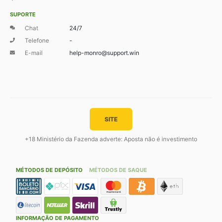
SUPORTE
Chat
24/7
Telefone
-
E-mail
help-monro@support.win
SITE
+18 Ministério da Fazenda adverte: Aposta não é investimento
MÉTODOS DE DEPÓSITO
MÉTODOS DE SAQUE
INFORMAÇÃO DE PAGAMENTO