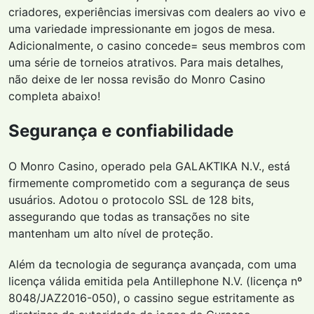
criadores, experiências imersivas com dealers ao vivo e
uma variedade impressionante em jogos de mesa.
Adicionalmente, o casino concede= seus membros com
uma série de torneios atrativos. Para mais detalhes,
não deixe de ler nossa revisão do Monro Casino
completa abaixo!
Segurança e confiabilidade
O Monro Casino, operado pela GALAKTIKA N.V., está
firmemente comprometido com a segurança de seus
usuários. Adotou o protocolo SSL de 128 bits,
assegurando que todas as transações no site
mantenham um alto nível de proteção.
Além da tecnologia de segurança avançada, com uma
licença válida emitida pela Antillephone N.V. (licença nº
8048/JAZ2016-050), o cassino segue estritamente as