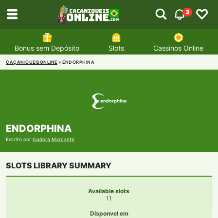
3
Bonus sem Depósito
Slots
Cassinos Online
CAÇANIQUEISONLINE
»
ENDORPHINA
ENDORPHINA
Escrito por
Isadora Marcante
SLOTS LIBRARY SUMMARY
Available slots
11
Disponvel em