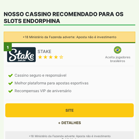
NOSSO CASSINO RECOMENDADO PARA OS
SLOTS ENDORPHINA
+18 Ministério da Fazenda adverte: Aposta não é investimento
1
★★★★☆
Aceita jogadores
brasileiros
Cassino seguro e responsável
Melhor plataforma para apostas esportivas
Recompensas VIP de aniversário
SITE
+ DETALHES
+18 Ministério da Fazenda adverte: Aposta não é investimento