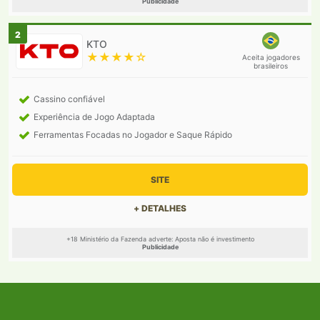
Publicidade
2
★★★★☆
Aceita jogadores
brasileiros
Cassino confiável
Experiência de Jogo Adaptada
Ferramentas Focadas no Jogador e Saque Rápido
SITE
+ DETALHES
+18 Ministério da Fazenda adverte: Aposta não é investimento
Publicidade