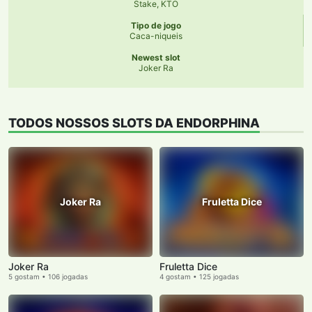
Stake, KTO
Tipo de jogo
Caca-niqueis
Newest slot
Joker Ra
TODOS NOSSOS SLOTS DA ENDORPHINA
Joker Ra
Fruletta Dice
Joker Ra
Fruletta Dice
5 gostam • 106 jogadas
4 gostam • 125 jogadas