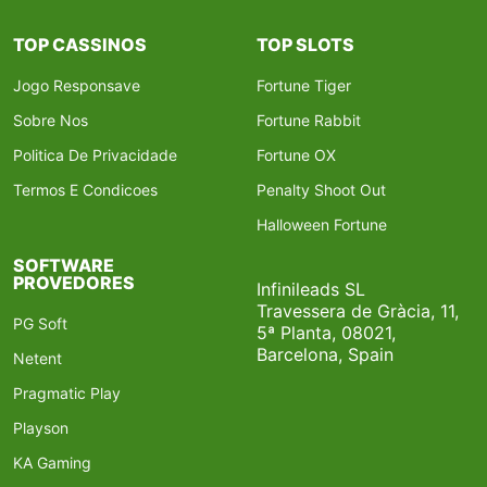
TOP CASSINOS
TOP SLOTS
Jogo Responsave
Fortune Tiger
Sobre Nos
Fortune Rabbit
Politica De Privacidade
Fortune OX
Termos E Condicoes
Penalty Shoot Out
Halloween Fortune
SOFTWARE
PROVEDORES
Infinileads SL
Travessera de Gràcia, 11,
PG Soft
5ª Planta, 08021,
Barcelona, Spain
Netent
Pragmatic Play
Playson
KA Gaming