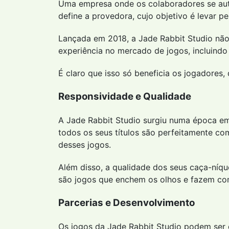
Uma empresa onde os colaboradores se auto
define a provedora, cujo objetivo é levar 
Lançada em 2018, a Jade Rabbit Studio não
experiência no mercado de jogos, incluindo
É claro que isso só beneficia os jogadores
Responsividade e Qualidade
A Jade Rabbit Studio surgiu numa época em 
todos os seus títulos são perfeitamente co
desses jogos.
Além disso, a qualidade dos seus caça-níqu
são jogos que enchem os olhos e fazem com
Parcerias e Desenvolvimento
Os jogos da Jade Rabbit Studio podem ser