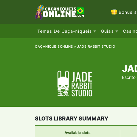
Bonus s
Temas De Caça-níqueis
Guias
Casin
▼
▼
CAÇANIQUEISONLINE
»
JADE RABBIT STUDIO
JA
Escrito
SLOTS LIBRARY SUMMARY
Available slots