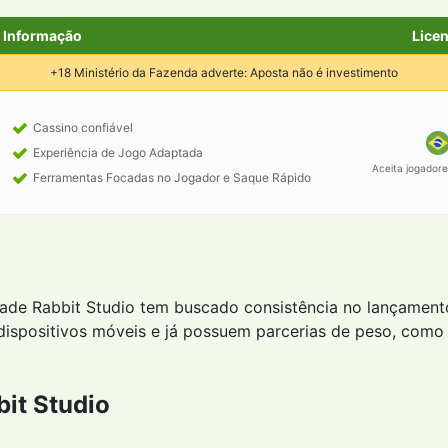
Informação
Lice
+18 Ministério da Fazenda adverte: Aposta não é investimento
Cassino confiável
Experiência de Jogo Adaptada
Aceita jogadores
Ferramentas Focadas no Jogador e Saque Rápido
ade Rabbit Studio tem buscado consistência no lançamento
 dispositivos móveis e já possuem parcerias de peso, com
it Studio