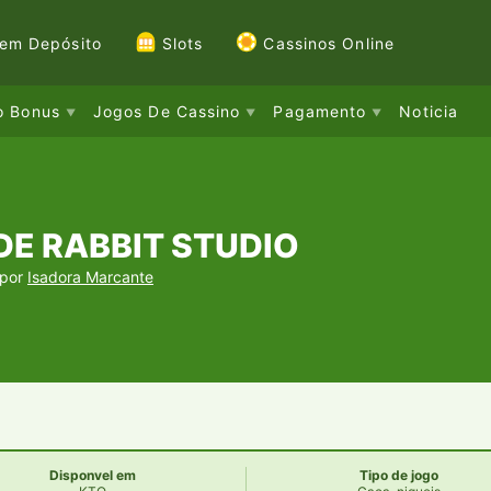
em Depósito
Slots
Cassinos Online
o Bonus
Jogos De Cassino
Pagamento
Noticia
▼
▼
▼
DE RABBIT STUDIO
 por
Isadora Marcante
Disponvel em
Tipo de jogo