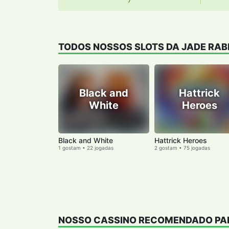
7
TODOS NOSSOS SLOTS DA JADE RAB
Black and
Hattrick
White
Heroes
Black and White
Hattrick Heroes
1 gostam • 22 jogadas
2 gostam • 75 jogadas
NOSSO CASSINO RECOMENDADO PARA