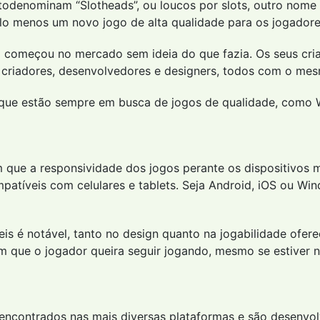
denominam “Slotheads”, ou loucos por slots, outro nome p
pelo menos um novo jogo de alta qualidade para os jogador
 começou no mercado sem ideia do que fazia. Os seus cri
 criadores, desenvolvedores e designers, todos com o mes
, que estão sempre em busca de jogos de qualidade, como 
que a responsividade dos jogos perante os dispositivos m
mpatíveis com celulares e tablets. Seja Android, iOS ou W
eis é notável, tanto no design quanto na jogabilidade ofe
 que o jogador queira seguir jogando, mesmo se estiver n
 encontrados nas mais diversas plataformas e são desenv