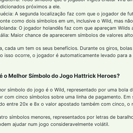
dicionados próximos a ele.
uécia: A segunda localização faz com que o jogador de fu
onte como dois símbolos em um, inclusive o Wild, mas não 
olanda: O jogador holandês faz com que apareçam Wilds al
tália: Maior chance de aparecerem símbolos de valores alto
a, cada um tem os seus benefícios. Durante os giros, bolas
 isso ocorre, o jogador é automaticamente levado para a
é o Melhor Símbolo do Jogo Hattrick Heroes?
or símbolo do jogo é o Wild, representado por uma bola d
or com cinco símbolos sobre uma linha de pagamento. Em 
ndo entre 20x e 8x o valor apostado também com cinco, o
tro símbolos menores, representados por letras de bara
dem ajudar num jogo consideravelmente volátil.