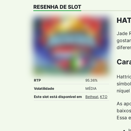
RESENHA DE SLOT
HAT
Jade R
gosta
difere
Car
Hattri
RTP
95.36%
símbol
Volatilidade
MÉDIA
níquel
Este slot está disponível em
Betheat
,
KTO
As apo
baixos
Essa e
I