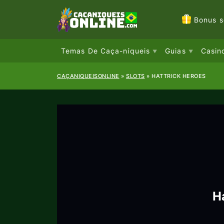
Bonus s
Temas De Caça-níqueis
Guias
Casin
▼
▼
CAÇANIQUEISONLINE
»
SLOTS
»
HATTRICK HEROES
H