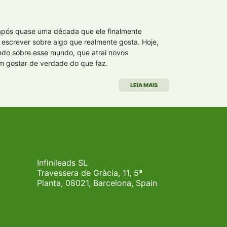
após quase uma década que ele finalmente
 escrever sobre algo que realmente gosta. Hoje,
ndo sobre esse mundo, que atrai novos
em gostar de verdade do que faz.
LEIA MAIS
Infinileads SL
Travessera de Gràcia, 11, 5ª
Planta, 08021, Barcelona, Spain