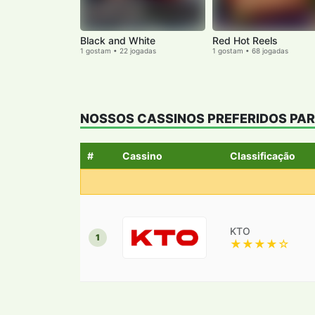
Black and White
Red Hot Reels
1 gostam • 22 jogadas
1 gostam • 68 jogadas
NOSSOS CASSINOS PREFERIDOS PA
#
Cassino
Classificação
1
★★★★☆