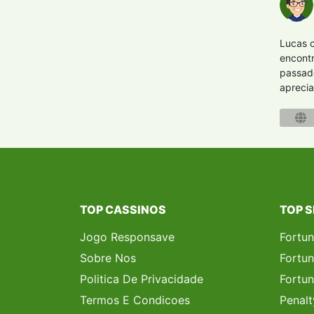
Lucas 
encont
passado
aprecia
TOP CASSINOS
TOP 
Jogo Responsave
Fortun
Sobre Nos
Fortun
Politica De Privacidade
Fortu
Termos E Condicoes
Penalt