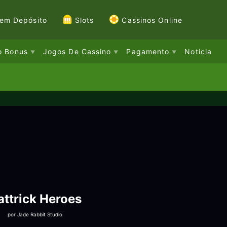
em Depósito
Slots
Cassinos Online
o Bonus
Jogos De Cassino
Pagamento
Noticia
▼
▼
▼
attrick Heroes
por
Jade Rabbit Studio