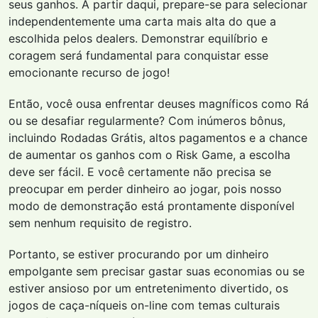
seus ganhos. A partir daqui, prepare-se para selecionar
independentemente uma carta mais alta do que a
escolhida pelos dealers. Demonstrar equilíbrio e
coragem será fundamental para conquistar esse
emocionante recurso de jogo!
Então, você ousa enfrentar deuses magníficos como Rá
ou se desafiar regularmente? Com inúmeros bônus,
incluindo Rodadas Grátis, altos pagamentos e a chance
de aumentar os ganhos com o Risk Game, a escolha
deve ser fácil. E você certamente não precisa se
preocupar em perder dinheiro ao jogar, pois nosso
modo de demonstração está prontamente disponível
sem nenhum requisito de registro.
Portanto, se estiver procurando por um dinheiro
empolgante sem precisar gastar suas economias ou se
estiver ansioso por um entretenimento divertido, os
jogos de caça-níqueis on-line com temas culturais