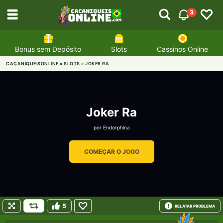
3
Bonus sem Depósito
Slots
Cassinos Online
CAÇANIQUEISONLINE
»
SLOTS
»
JOKER RA
Joker Ra
por
Endorphina
COMEÇAR O JOGO
5
RELATAR PROBLEMA