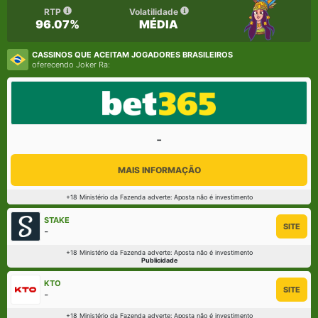
RTP
Volatilidade
96.07%
MÉDIA
CASSINOS QUE ACEITAM JOGADORES BRASILEIROS
oferecendo Joker Ra:
-
MAIS INFORMAÇÃO
+18 Ministério da Fazenda adverte: Aposta não é investimento
STAKE
SITE
-
+18 Ministério da Fazenda adverte: Aposta não é investimento
Publicidade
KTO
SITE
-
+18 Ministério da Fazenda adverte: Aposta não é investimento