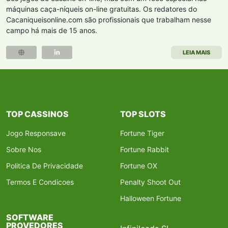
máquinas caça-níqueis on-line gratuitas. Os redatores do
Cacaniqueisonline.com são profissionais que trabalham nesse
campo há mais de 15 anos.
LEIA MAIS
TOP CASSINOS
TOP SLOTS
Jogo Responsave
Fortune Tiger
Sobre Nos
Fortune Rabbit
Politica De Privacidade
Fortune OX
Termos E Condicoes
Penalty Shoot Out
Halloween Fortune
SOFTWARE
PROVEDORES