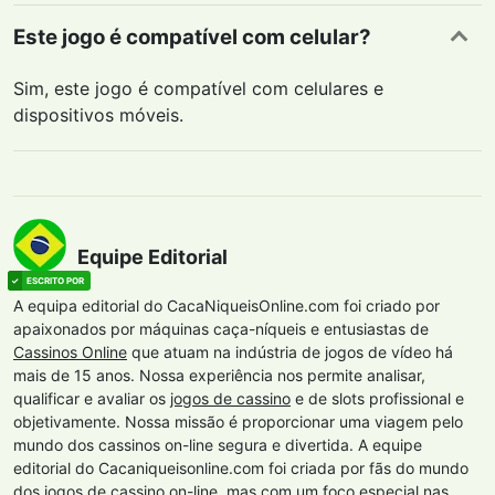
Este jogo é compatível com celular?
Sim, este jogo é compatível com celulares e
dispositivos móveis.
Equipe Editorial
A equipa editorial do CacaNiqueisOnline.com foi criado por
apaixonados por máquinas caça-níqueis e entusiastas de
Cassinos Online
que atuam na indústria de jogos de vídeo há
mais de 15 anos. Nossa experiência nos permite analisar,
qualificar e avaliar os
jogos de cassino
e de slots profissional e
objetivamente. Nossa missão é proporcionar uma viagem pelo
mundo dos cassinos on-line segura e divertida. A equipe
editorial do Cacaniqueisonline.com foi criada por fãs do mundo
dos jogos de cassino on-line, mas com um foco especial nas