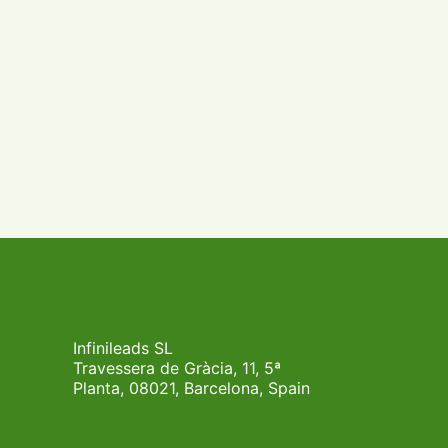
Infinileads SL
Travessera de Gràcia, 11, 5ª
Planta, 08021, Barcelona, Spain