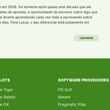
s em 2008. Foi somente após quase uma década que ele
sites de apostas, a oportunidade de escrever sobre algo que
 se diverte aprendendo cada vez mais e escrevendo sobre
 dias. Para Lucas, o seu diferencial está justamente em
LEIA MAIS
SLOTS
SOFTWARE PROVEDORES
e Tiger
PG Soft
e Rabbit
Netent
ne OX
Pragmatic Play