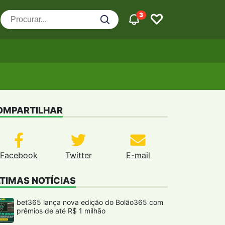
3
OMPARTILHAR
Facebook
Twitter
E-mail
TIMAS NOTÍCIAS
bet365 lança nova edição do Bolão365 com
prêmios de até R$ 1 milhão