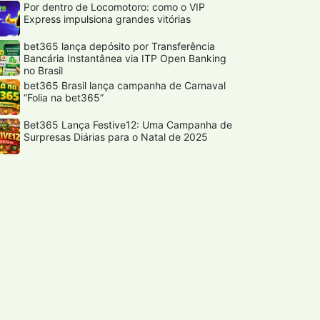
Por dentro de Locomotoro: como o VIP
Express impulsiona grandes vitórias
bet365 lança depósito por Transferência
Bancária Instantânea via ITP Open Banking
no Brasil
bet365 Brasil lança campanha de Carnaval
“Folia na bet365”
Bet365 Lança Festive12: Uma Campanha de
Surpresas Diárias para o Natal de 2025