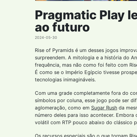
Pragmatic Play l
ao futuro
2024-05-30
Rise of Pyramids é um desses jogos impro
surpreendem. A mitologia e a história do A
frequência, mas não como foi feito com Ris
É como se o Império Egípcio tivesse prosp
tecnologias inimagináveis.
Com uma grade completamente fora do com
símbolos por coluna, esse jogo pode ser di
aglomeração, como em
Sugar Rush
da mesm
número deles para isso acontecer. Embora 
volátil com RTP pouco abaixo do clássico 
Os recursos especiais são o que tornam Ri