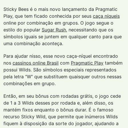
Sticky Bees é o mais novo lançamento da Pragmatic
Play, que tem ficado conhecida por seus
caça níqueis
online
por combinação em grupos. O jogo segue o
estilo do popular
Sugar Rush
, necessitando que os
símbolos iguais se juntem em qualquer canto para que
uma combinação aconteça.
Para ajudar nisso, esse novo caça-níquel encontrado
nos
cassinos online Brasil
com
Pragmatic Play
também
possui Wilds. São símbolos especiais representados
pela letra “W” que substituem quaisquer outros nessas
combinações em grupo.
Então, em seu bônus com rodadas grátis, o jogo cede
de 1 a 3 Wilds desses por rodada e, além disso, os
mantém fixos enquanto o bônus durar. É o famoso
recurso Sticky Wild, que permite que inúmeros Wilds
fiquem à disposição da sorte do jogador, ajudando a