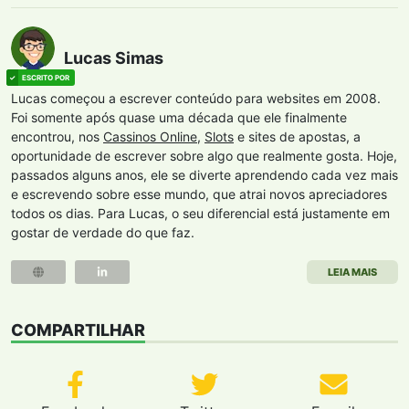
Lucas Simas
Lucas começou a escrever conteúdo para websites em 2008.
Foi somente após quase uma década que ele finalmente
encontrou, nos
Cassinos Online
,
Slots
e sites de apostas, a
oportunidade de escrever sobre algo que realmente gosta. Hoje,
passados alguns anos, ele se diverte aprendendo cada vez mais
e escrevendo sobre esse mundo, que atrai novos apreciadores
todos os dias. Para Lucas, o seu diferencial está justamente em
gostar de verdade do que faz.
LEIA MAIS
COMPARTILHAR