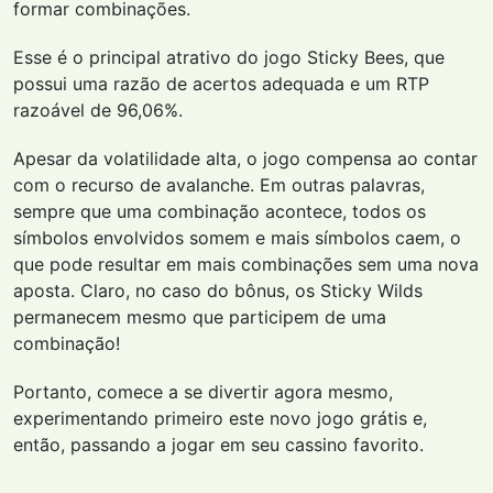
formar combinações.
Esse é o principal atrativo do jogo Sticky Bees, que
possui uma razão de acertos adequada e um RTP
razoável de 96,06%.
Apesar da volatilidade alta, o jogo compensa ao contar
com o recurso de avalanche. Em outras palavras,
sempre que uma combinação acontece, todos os
símbolos envolvidos somem e mais símbolos caem, o
que pode resultar em mais combinações sem uma nova
aposta. Claro, no caso do bônus, os Sticky Wilds
permanecem mesmo que participem de uma
combinação!
Portanto, comece a se divertir agora mesmo,
experimentando primeiro este novo jogo grátis e,
então, passando a jogar em seu cassino favorito.