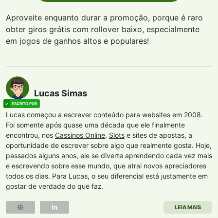
Aproveite enquanto durar a promoção, porque é raro
obter giros grátis com rollover baixo, especialmente
em jogos de ganhos altos e populares!
Lucas Simas
Lucas começou a escrever conteúdo para websites em 2008.
Foi somente após quase uma década que ele finalmente
encontrou, nos
Cassinos Online
,
Slots
e sites de apostas, a
oportunidade de escrever sobre algo que realmente gosta. Hoje,
passados alguns anos, ele se diverte aprendendo cada vez mais
e escrevendo sobre esse mundo, que atrai novos apreciadores
todos os dias. Para Lucas, o seu diferencial está justamente em
gostar de verdade do que faz.
LEIA MAIS