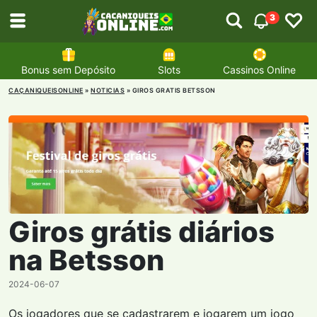
3
Bonus sem Depósito
Slots
Cassinos Online
CAÇANIQUEISONLINE
»
NOTICIAS
»
GIROS GRATIS BETSSON
Giros grátis diários
na Betsson
2024-06-07
Os jogadores que se cadastrarem e jogarem um jogo