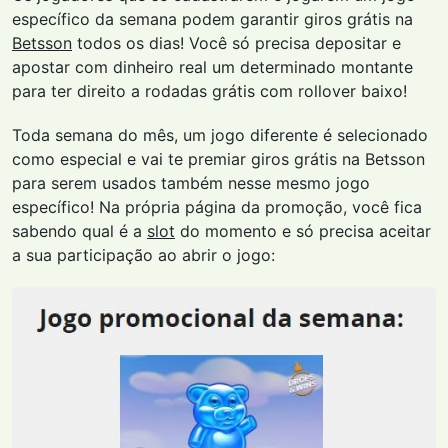
específico da semana podem garantir giros grátis na
Betsson
todos os dias! Você só precisa depositar e
apostar com dinheiro real um determinado montante
para ter direito a rodadas grátis com rollover baixo!
Toda semana do mês, um jogo diferente é selecionado
como especial e vai te premiar giros grátis na Betsson
para serem usados também nesse mesmo jogo
específico! Na própria página da promoção, você fica
sabendo qual é a
slot
do momento e só precisa aceitar
a sua participação ao abrir o jogo: