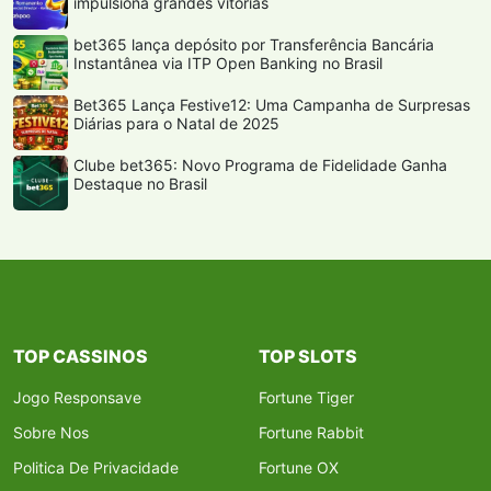
impulsiona grandes vitórias
bet365 lança depósito por Transferência Bancária
Instantânea via ITP Open Banking no Brasil
Bet365 Lança Festive12: Uma Campanha de Surpresas
Diárias para o Natal de 2025
Clube bet365: Novo Programa de Fidelidade Ganha
Destaque no Brasil
TOP CASSINOS
TOP SLOTS
Jogo Responsave
Fortune Tiger
Sobre Nos
Fortune Rabbit
Politica De Privacidade
Fortune OX