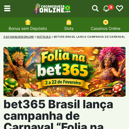
3
Bonus sem Depósito
Slots
Cassinos Online
CAÇANIQUEISONLINE
»
NOTICIAS
»
BET365 BRASIL LANCA CAMPANHA DE CARNAVAL FO
bet365 Brasil lança
campanha de
Carnaval “Folia na