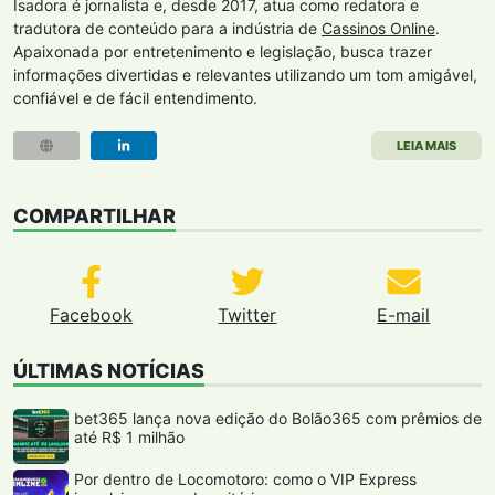
Isadora é jornalista e, desde 2017, atua como redatora e
tradutora de conteúdo para a indústria de
Cassinos Online
.
Apaixonada por entretenimento e legislação, busca trazer
informações divertidas e relevantes utilizando um tom amigável,
confiável e de fácil entendimento.
LEIA MAIS
COMPARTILHAR
Facebook
Twitter
E-mail
ÚLTIMAS NOTÍCIAS
bet365 lança nova edição do Bolão365 com prêmios de
até R$ 1 milhão
Por dentro de Locomotoro: como o VIP Express