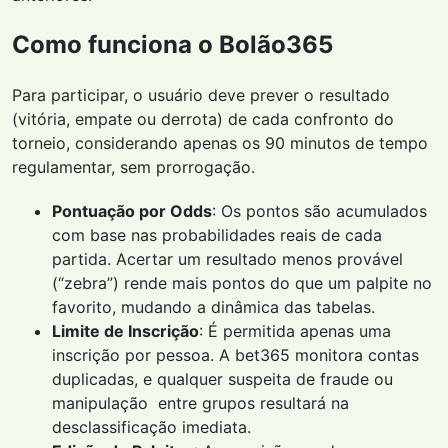
Como funciona o Bolão365
Para participar, o usuário deve prever o resultado
(vitória, empate ou derrota) de cada confronto do
torneio, considerando apenas os 90 minutos de tempo
regulamentar, sem prorrogação.
Pontuação por Odds
: Os pontos são acumulados
com base nas probabilidades reais de cada
partida. Acertar um resultado menos provável
(“zebra”) rende mais pontos do que um palpite no
favorito, mudando a dinâmica das tabelas.
Limite de Inscrição
: É permitida apenas uma
inscrição por pessoa. A bet365 monitora contas
duplicadas, e qualquer suspeita de fraude ou
manipulação entre grupos resultará na
desclassificação imediata.