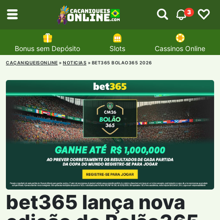
3
Bonus sem Depósito
Slots
Cassinos Online
CAÇANIQUEISONLINE
»
NOTICIAS
»
BET365 BOLAO365 2026
bet365 lança nova