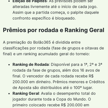
Edição de Palpites
: As previsões podem ser
alteradas livremente até o início de cada jogo.
Assim que a partida começa, o palpite daquele
confronto específico é bloqueado.
Prêmios por rodada e Ranking Geral
A premiação do Bolão365 é dividida entre
classificações por rodada (fase de grupos e oitavas de
final) e um ranking acumulado geral do torneio:
Ranking de Rodada
: Disponível para a 1ª, 2ª e 3ª
rodada da fase de grupos, além dos 16 avos de
final. O vencedor de cada rodada recebe R$
200.000 em dinheiro. Prêmios menores e Créditos
de Aposta são distribuídos até o 100º lugar.
Ranking Geral
: Avalia o desempenho total do
jogador durante toda a Copa do Mundo. O
primeiro colocado recebe R$ 200.000 em