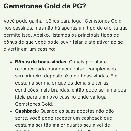
Gemstones Gold da PG?
Você pode ganhar bônus para jogar Gemstones Gold
nos cassinos, mas não há apenas um tipo de oferta que
permite isso. Abaixo, listamos os principais tipos de
bônus de que você pode ouvir falar e até ativar ao se
divertir em um cassino:
Bônus de boas-vindas
: O mais popular e
recomendado para quem quiser complementar
seu primeiro depósito é o de
boas-vindas
. Ele
costuma ser maior que os demais e ter as
condições mais brandas, então pode ser uma boa
ideia para um novo cassino onde vá jogar
Gemstones Gold.
Cashback
: Quando as suas apostas não dão
sorte, você pode receber um cashback que
costuma ser tão maior quanto seu nível de