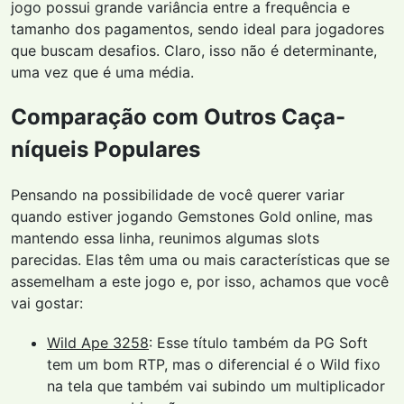
jogo possui grande variância entre a frequência e
tamanho dos pagamentos, sendo ideal para jogadores
que buscam desafios. Claro, isso não é determinante,
uma vez que é uma média.
Comparação com Outros Caça-
níqueis Populares
Pensando na possibilidade de você querer variar
quando estiver jogando Gemstones Gold online, mas
mantendo essa linha, reunimos algumas slots
parecidas. Elas têm uma ou mais características que se
assemelham a este jogo e, por isso, achamos que você
vai gostar:
Wild Ape 3258
: Esse título também da PG Soft
tem um bom RTP, mas o diferencial é o Wild fixo
na tela que também vai subindo um multiplicador