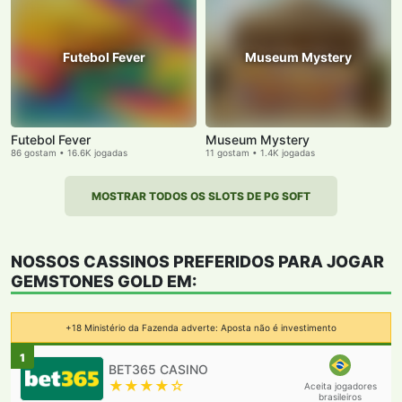
Futebol Fever
Museum Mystery
Futebol Fever
Museum Mystery
86 gostam • 16.6K jogadas
11 gostam • 1.4K jogadas
MOSTRAR TODOS OS SLOTS DE PG SOFT
NOSSOS CASSINOS PREFERIDOS PARA JOGAR
GEMSTONES GOLD
EM:
+18 Ministério da Fazenda adverte: Aposta não é investimento
1
★★★★☆
Aceita jogadores
brasileiros