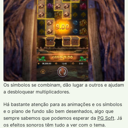
Os símbolos se combinam, dão lugar a outros e ajudam
a desbloquear multiplicadores.
Há bastante atenção para as animações e os símbolos
e o plano de fundo são bem desenhados, algo que
sempre sabemos que podemos esperar da
PG Soft
. Já
os efeitos sonoros têm tudo a ver com o tema.