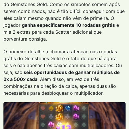
do Gemstones Gold. Como os símbolos somem após
serem combinados, não é tão difícil conseguir com que
eles caiam mesmo quando não vêm de primeira. O
jogador
ganha especificamente 10 rodadas grátis
e
mia 2 extras para cada Scatter adicional que
porventura consiga.
O primeiro detalhe a chamar a atenção nas rodadas
grátis do Gemstones Gold é o fato de que há agora
seis e não apenas três caixas com multiplicadores. Ou
seja, são
seis oportunidades de ganhar múltiplos de
2x a 500x cada
. Além disso, em vez de três
combinações na direção da caixa, apenas duas são
necessárias para desbloquear o multiplicador.