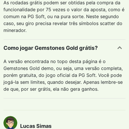
As rodadas grátis podem ser obtidas pela compra da
funcionalidade por 75 vezes o valor da aposta, como é
comum na PG Soft, ou na pura sorte. Neste segundo
caso, seu giro precisa revelar três símbolos scatter do
minerador.
Como jogar Gemstones Gold grátis?
A versão encontrada no topo desta página é o
Gemstones Gold demo, ou seja, uma versão completa,
porém gratuita, do jogo oficial da PG Soft. Você pode
jogá-la sem limites, quando desejar. Apenas lembre-se
de que, por ser grátis, ela não gera ganhos.
Lucas Simas