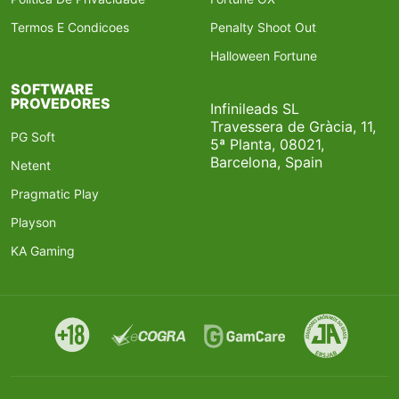
Termos E Condicoes
Penalty Shoot Out
Halloween Fortune
SOFTWARE
PROVEDORES
Infinileads SL
Travessera de Gràcia, 11,
PG Soft
5ª Planta, 08021,
Barcelona, Spain
Netent
Pragmatic Play
Playson
KA Gaming