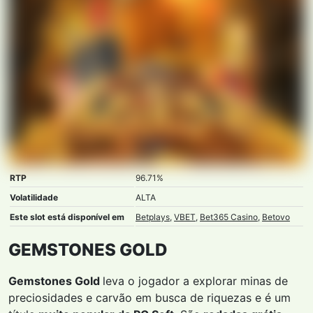
RTP
96.71%
Volatilidade
ALTA
Este slot está disponível em
Betplays
,
VBET
,
Bet365 Casino
,
Betovo
GEMSTONES GOLD
Gemstones Gold
leva o jogador a explorar minas de
preciosidades e carvão em busca de riquezas e é um