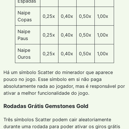
Espadas
Naipe
0,25x
0,40x
0,50x
1,00x
Copas
Naipe
0,25x
0,40x
0,50x
1,00x
Paus
Naipe
0,25x
0,40x
0,50x
1,00x
Ouros
Há um símbolo Scatter do minerador que aparece
pouco no jogo. Esse símbolo em si não paga
absolutamente nada ao jogador, mas é responsável por
ativar a melhor funcionalidade do jogo.
Rodadas Grátis Gemstones Gold
Três símbolos Scatter podem cair aleatoriamente
durante uma rodada para poder ativar os giros grátis