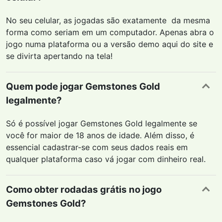
No seu celular, as jogadas são exatamente da mesma
forma como seriam em um computador. Apenas abra o
jogo numa plataforma ou a versão demo aqui do site e
se divirta apertando na tela!
Quem pode jogar Gemstones Gold
legalmente?
Só é possível jogar Gemstones Gold legalmente se
você for maior de 18 anos de idade. Além disso, é
essencial cadastrar-se com seus dados reais em
qualquer plataforma caso vá jogar com dinheiro real.
Como obter rodadas grátis no jogo
Gemstones Gold?