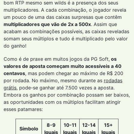
bom RTP mesmo sem wilds é a presença dos seus
multiplicadores. A cada combinação, o jogador revela
um pouco de uma das caixas surpresas que contêm
multiplicadores que vão de 2x a 500x
. Assim que
acabam as combinações possíveis, as caixas reveladas
somam seus múltiplos e tudo é multiplicado pelo valor
do ganho!
Como é de praxe em muitos jogos da PG Soft,
os
valores de aposta começam muito acessíveis a 40
centavos
, mas podem chegar ao máximo de R$ 200
por rodada. No máximo, mesmo durante as
rodadas
grátis
, pode-se ganhar até 7.500 vezes a aposta.
Embora os ganhos por combinação possam ser baixos,
as oportunidades com os múltiplos facilitam atingir
esses patamares:
8-9
10-11
12-14
15+
Símbolo
Iguais
Iguais
Iguais
Iguais