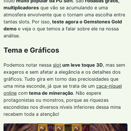
título
muito popular da PG Soft
. São
rodadas grátis,
multiplicadores
que vão se acumulando e uma
atmosfera envolvente que o tornam uma escolha entre
tantas slots. Por isso,
teste agora o Gemstones Gold
demo
e veja o que temos a falar sobre ele na nossa
análise.
Tema e Gráficos
Podemos notar nessa
slot
um leve toque 3D
, mas sem
exageros e sem afetar a elegância e os detalhes dos
gráficos. Tudo gira em torno das preciosidades que
uma mina esconde, já que se trata de um
caça-níquel
online
com
tema de mineração
. Não espere
protagonistas ou monstros, porque as riquezas
escondidas nos diversos níveis inferiores dessa mina
recebem toda a atenção!