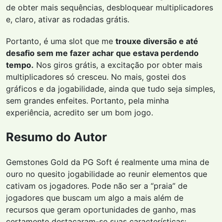
de obter mais sequências, desbloquear multiplicadores
e, claro, ativar as rodadas grátis.
Portanto, é uma slot que me
trouxe diversão e até
desafio sem me fazer achar que estava perdendo
tempo.
Nos giros grátis, a excitação por obter mais
multiplicadores só cresceu. No mais, gostei dos
gráficos e da jogabilidade, ainda que tudo seja simples,
sem grandes enfeites. Portanto, pela minha
experiência, acredito ser um bom jogo.
Resumo do Autor
Gemstones Gold da PG Soft é realmente uma mina de
ouro no quesito jogabilidade ao reunir elementos que
cativam os jogadores. Pode não ser a “praia” de
jogadores que buscam um algo a mais além de
recursos que geram oportunidades de ganho, mas
certamente destacaram-se suas características: