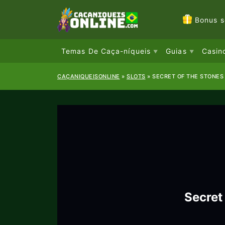
Bonus s
Temas De Caça-níqueis
Guias
Casin
▼
▼
CAÇANIQUEISONLINE
»
SLOTS
»
SECRET OF THE STONES
Secret