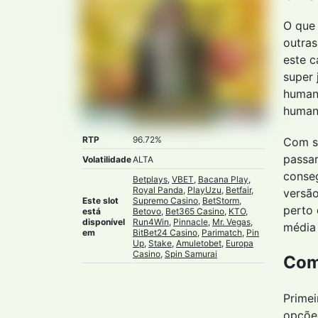
O que 
outras
este c
super 
humani
human
RTP
96.72%
Com su
passar
Volatilidade
ALTA
conseg
Betplays
,
VBET
,
Bacana Play
,
Royal Panda
,
PlayUzu
,
Betfair
,
versã
Este slot
Supremo Casino
,
BetStorm
,
perto 
está
Betovo
,
Bet365 Casino
,
KTO
,
disponível
Run4Win
,
Pinnacle
,
Mr. Vegas
,
média 
em
BitBet24 Casino
,
Parimatch
,
Pin
Up
,
Stake
,
Amuletobet
,
Europa
Casino
,
Spin Samurai
Com
Primei
opções