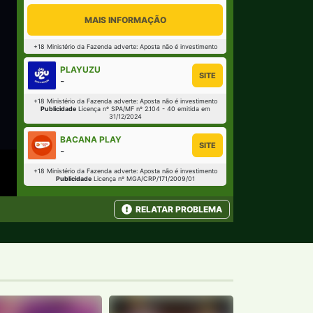
MAIS INFORMAÇÃO
+18 Ministério da Fazenda adverte: Aposta não é investimento
PLAYUZU
SITE
-
+18 Ministério da Fazenda adverte: Aposta não é investimento
Publicidade
Licença nº SPA/MF nº 2.104 - 40 emitida em
31/12/2024
BACANA PLAY
SITE
-
+18 Ministério da Fazenda adverte: Aposta não é investimento
Publicidade
Licença nº MGA/CRP/171/2009/01
RELATAR PROBLEMA