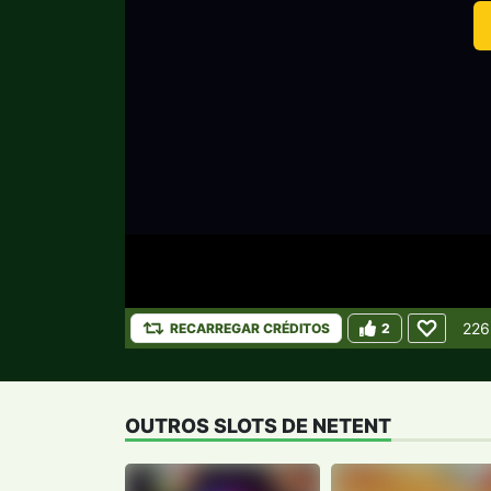
226
RECARREGAR CRÉDITOS
2
OUTROS SLOTS DE NETENT