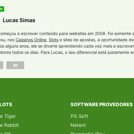
Lucas Simas
começou a escrever conteúdo para websites em 2008. Foi somente 
rou, nos
Cassinos Online
,
Slots
e sites de apostas, a oportunidade de
s alguns anos, ele se diverte aprendendo cada vez mais e escreve
dores todos os dias. Para Lucas, o seu diferencial está justamente 
SLOTS
SOFTWARE PROVEDORES
e Tiger
PG Soft
e Rabbit
Netent