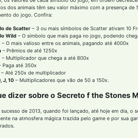
, os valores de cada símbolo do jogo, em ordem decresce
los dos animais têm seu valor máximo com a presença de 
nto do jogo. Confira:
lo de Scatter
– 3 ou mais símbolos de Scatter ativam 10 Fr
lo Wild
– O símbolo que mais paga no jogo, podendo cheg
o
– O mais valioso entre os animais, pagando até 4000x
a
– Prêmios de até 1250x
o
– Multiplicador que chega a até 800x
 Paga até 350x
– Até 250x de multiplicador
, J, 10
– Multiplicadores que vão de 50 a 150x.
e dizer sobre o Secreto f the Stones
sucesso de 2013, quando foi lançado, até hoje em dia, o 
ente na atmosfera mágica trazida pelo game e por sua ga
rados.