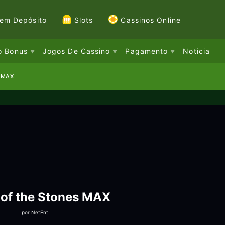
em Depósito
Slots
Cassinos Online
o Bonus
Jogos De Cassino
Pagamento
Noticia
▼
▼
▼
 MAX
 of the Stones MAX
por
NetEnt