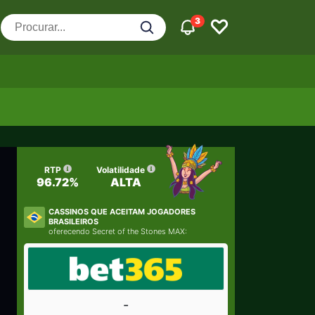
3
RTP
Volatilidade
96.72%
ALTA
CASSINOS QUE ACEITAM JOGADORES
BRASILEIROS
oferecendo Secret of the Stones MAX:
-