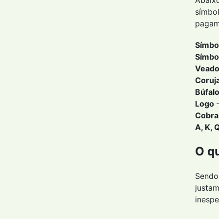
Abaixo
símbo
pagame
Símbo
Símbo
Vead
Coruj
Búfal
Logo
–
Cobra
A, K, Q
O qu
Sendo 
justam
inespe