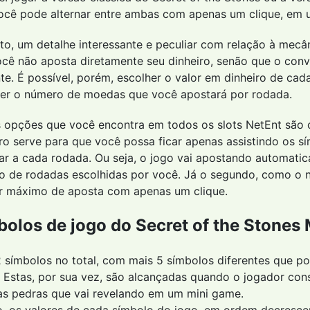
ocê pode alternar entre ambas com apenas um clique, em 
sto, um detalhe interessante e peculiar com relação à mecâ
cê não aposta diretamente seu dinheiro, senão que o con
e. É possível, porém, escolher o valor em dinheiro de c
her o número de moedas que você apostará por rodada.
 opções que você encontra em todos os slots NetEnt são o
ro serve para que você possa ficar apenas assistindo os sí
ar a cada rodada. Ou seja, o jogo vai apostando automat
 de rodadas escolhidas por você. Já o segundo, como o no
or máximo de aposta com apenas um clique.
bolos de jogo do Secret of the Stones
 símbolos no total, com mais 5 símbolos diferentes que 
. Estas, por sua vez, são alcançadas quando o jogador con
as pedras que vai revelando em um mini game.