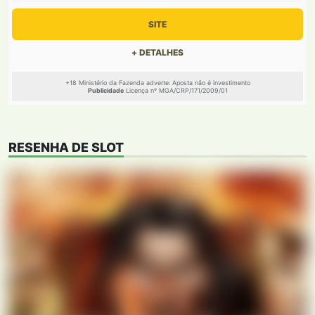
SITE
+ DETALHES
+18 Ministério da Fazenda adverte: Aposta não é investimento
Publicidade
Licença nº MGA/CRP/171/2009/01
RESENHA DE SLOT