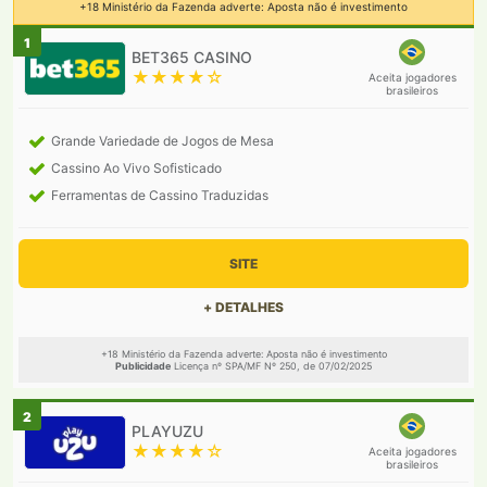
+18 Ministério da Fazenda adverte: Aposta não é investimento
1
★★★★☆
Aceita jogadores
brasileiros
Grande Variedade de Jogos de Mesa
Cassino Ao Vivo Sofisticado
Ferramentas de Cassino Traduzidas
SITE
+ DETALHES
+18 Ministério da Fazenda adverte: Aposta não é investimento
Publicidade
Licença nº SPA/MF Nº 250, de 07/02/2025
2
★★★★☆
Aceita jogadores
brasileiros