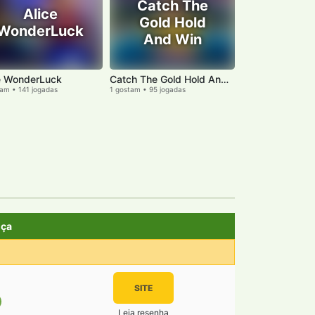
Catch The
Alice
Gold Hold
WonderLuck
And Win
e WonderLuck
Catch The Gold Hold And Win
am • 141 jogadas
1 gostam • 95 jogadas
nça
SITE
Leia resenha