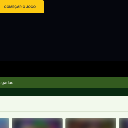
COMEÇAR O JOGO
ogadas