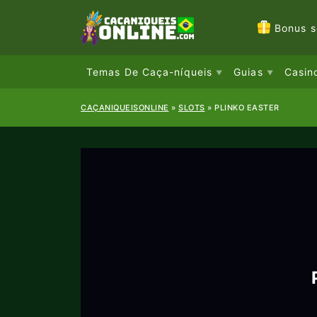
Bonus s
Temas De Caça-níqueis
Guias
Casin
▼
▼
CAÇANIQUEISONLINE
»
SLOTS
»
PLINKO EASTER