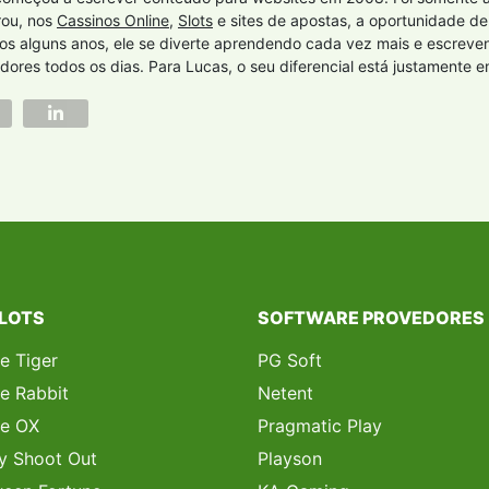
rou, nos
Cassinos Online
,
Slots
e sites de apostas, a oportunidade de
s alguns anos, ele se diverte aprendendo cada vez mais e escreve
dores todos os dias. Para Lucas, o seu diferencial está justamente 
SLOTS
SOFTWARE PROVEDORES
e Tiger
PG Soft
e Rabbit
Netent
ne OX
Pragmatic Play
y Shoot Out
Playson