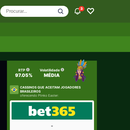
3
RTP
Volatilidade
97.05%
MÉDIA
CASSINOS QUE ACEITAM JOGADORES
BRASILEIROS
oferecendo Plinko Easter:
-