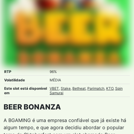
RTP
96%
Volatilidade
MÉDIA
Este slot está disponível
VBET
,
Stake
,
Betheat
,
Parimatch
,
KTO
,
Spin
em
Samurai
BEER BONANZA
A BGAMING é uma empresa confiável que já existe há
algum tempo, e que agora decidiu abordar o popular