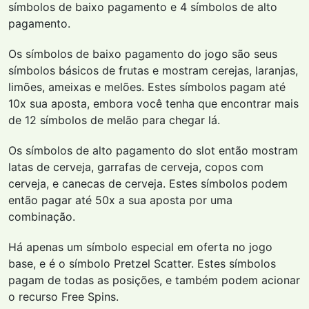
símbolos de baixo pagamento e 4 símbolos de alto
pagamento.
Os símbolos de baixo pagamento do jogo são seus
símbolos básicos de frutas e mostram cerejas, laranjas,
limões, ameixas e melões. Estes símbolos pagam até
10x sua aposta, embora você tenha que encontrar mais
de 12 símbolos de melão para chegar lá.
Os símbolos de alto pagamento do slot então mostram
latas de cerveja, garrafas de cerveja, copos com
cerveja, e canecas de cerveja. Estes símbolos podem
então pagar até 50x a sua aposta por uma
combinação.
Há apenas um símbolo especial em oferta no jogo
base, e é o símbolo Pretzel Scatter. Estes símbolos
pagam de todas as posições, e também podem acionar
o recurso Free Spins.