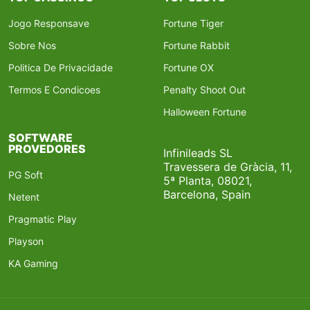
Jogo Responsave
Fortune Tiger
Sobre Nos
Fortune Rabbit
Politica De Privacidade
Fortune OX
Termos E Condicoes
Penalty Shoot Out
Halloween Fortune
SOFTWARE
PROVEDORES
Infinileads SL
Travessera de Gràcia, 11,
PG Soft
5ª Planta, 08021,
Barcelona, Spain
Netent
Pragmatic Play
Playson
KA Gaming