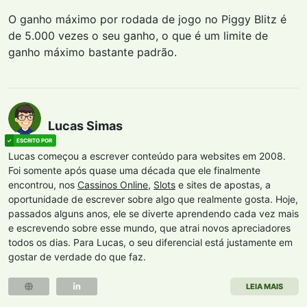
O ganho máximo por rodada de jogo no Piggy Blitz é
de 5.000 vezes o seu ganho, o que é um limite de
ganho máximo bastante padrão.
Lucas Simas
Lucas começou a escrever conteúdo para websites em 2008.
Foi somente após quase uma década que ele finalmente
encontrou, nos
Cassinos Online
,
Slots
e sites de apostas, a
oportunidade de escrever sobre algo que realmente gosta. Hoje,
passados alguns anos, ele se diverte aprendendo cada vez mais
e escrevendo sobre esse mundo, que atrai novos apreciadores
todos os dias. Para Lucas, o seu diferencial está justamente em
gostar de verdade do que faz.
LEIA MAIS