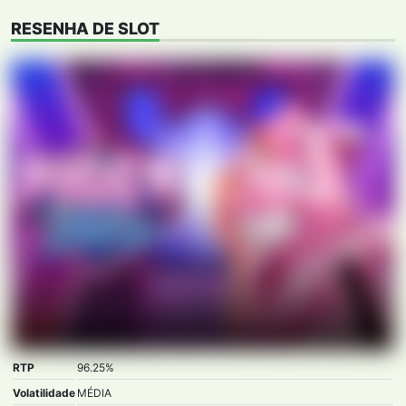
RESENHA DE SLOT
RTP
96.25%
Volatilidade
MÉDIA