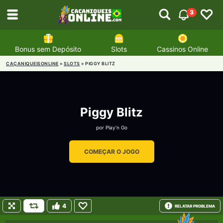
3
Bonus sem Depósito
Slots
Cassinos Online
CAÇANIQUEISONLINE
»
SLOTS
»
PIGGY BLITZ
Piggy Blitz
por
Play’n Go
COMEÇAR O JOGO
4
RELATAR PROBLEMA