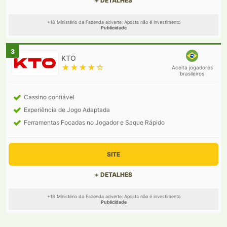
+ DETALHES
+18 Ministério da Fazenda adverte: Aposta não é investimento
Publicidade
3
★★★★☆
Aceita jogadores
brasileiros
Cassino confiável
Experiência de Jogo Adaptada
Ferramentas Focadas no Jogador e Saque Rápido
SITE
+ DETALHES
+18 Ministério da Fazenda adverte: Aposta não é investimento
Publicidade