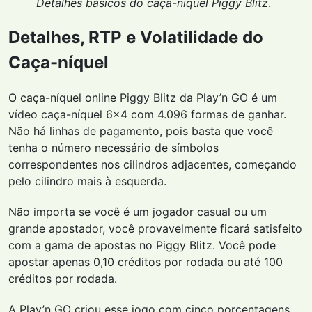
Detalhes básicos do caça-níquel Piggy Blitz
.
Detalhes, RTP e Volatilidade do
Caça-níquel
O caça-níquel online Piggy Blitz da Play’n GO é um
vídeo caça-níquel 6×4 com 4.096 formas de ganhar.
Não há linhas de pagamento, pois basta que você
tenha o número necessário de símbolos
correspondentes nos cilindros adjacentes, começando
pelo cilindro mais à esquerda.
Não importa se você é um jogador casual ou um
grande apostador, você provavelmente ficará satisfeito
com a gama de apostas no Piggy Blitz. Você pode
apostar apenas 0,10 créditos por rodada ou até 100
créditos por rodada.
A Play’n GO criou esse jogo com cinco porcentagens