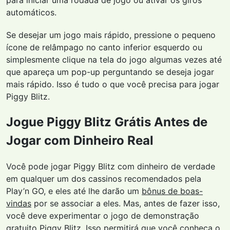
automáticos.
Se desejar um jogo mais rápido, pressione o pequeno
ícone de relâmpago no canto inferior esquerdo ou
simplesmente clique na tela do jogo algumas vezes até
que apareça um pop-up perguntando se deseja jogar
mais rápido. Isso é tudo o que você precisa para jogar
Piggy Blitz.
Jogue Piggy Blitz Grátis Antes de
Jogar com Dinheiro Real
Você pode jogar Piggy Blitz com dinheiro de verdade
em qualquer um dos cassinos recomendados pela
Play’n GO, e eles até lhe darão um
bônus de boas-
vindas
por se associar a eles. Mas, antes de fazer isso,
você deve experimentar o jogo de demonstração
gratuito Piggy Blitz. Isso permitirá que você conheça o