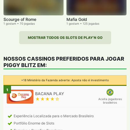
Scourge of Rome
Mafia Gold
1 gostam • 70 jogadas
1 gostam • 125 jogadas
MOSTRAR TODOS OS SLOTS DE PLAY’N GO
NOSSOS CASSINOS PREFERIDOS PARA JOGAR
PIGGY BLITZ
EM:
+18 Ministério da Fazenda adverte: Aposta não é investimento
1
★★★★☆
Aceita jogadores
brasileiros
Experiência Localizada para o Mercado Brasileiro
Portfólio Enorme de Slots