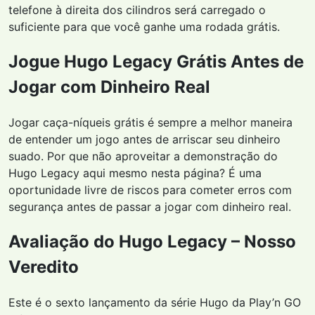
telefone à direita dos cilindros será carregado o
suficiente para que você ganhe uma rodada grátis.
Jogue Hugo Legacy Grátis Antes de
Jogar com Dinheiro Real
Jogar caça-níqueis grátis é sempre a melhor maneira
de entender um jogo antes de arriscar seu dinheiro
suado. Por que não aproveitar a demonstração do
Hugo Legacy aqui mesmo nesta página? É uma
oportunidade livre de riscos para cometer erros com
segurança antes de passar a jogar com dinheiro real.
Avaliação do Hugo Legacy – Nosso
Veredito
Este é o sexto lançamento da série Hugo da Play’n GO