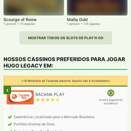
Scourge of Rome
Mafia Gold
1 gostam • 70 jogadas
1 gostam • 125 jogadas
MOSTRAR TODOS OS SLOTS DE PLAY’N GO
NOSSOS CASSINOS PREFERIDOS PARA JOGAR
HUGO LEGACY
EM:
+18 Ministério da Fazenda adverte: Aposta não é investimento
1
★★★★☆
Aceita jogadores
brasileiros
Experiência Localizada para o Mercado Brasileiro
Portfólio Enorme de Slots