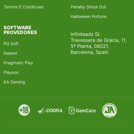
Termos E Condicoes
Penalty Shoot Out
Halloween Fortune
SOFTWARE
PROVEDORES
Infinileads SL
Travessera de Gràcia, 11,
PG Soft
5ª Planta, 08021,
Barcelona, Spain
Netent
Pragmatic Play
Playson
KA Gaming