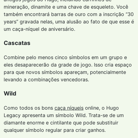
mineração, dinamite e uma chave de esqueleto. Você
também encontrará barras de ouro com a inscrição “30
years” gravada nelas, uma alusão ao fato de que esse é
um caça-níquel de aniversário.
Cascatas
Combine pelo menos cinco símbolos em um grupo e
eles desaparecerão da grade de jogo. Isso cria espaço
para que novos símbolos apareçam, potencialmente
levando a combinações vencedoras.
Wild
Como todos os bons
caça níqueis
online, o Hugo
Legacy apresenta um símbolo Wild. Trata-se de um
diamante enorme e cintilante que pode substituir
qualquer símbolo regular para criar ganhos.