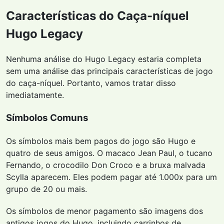
Características do Caça-níquel
Hugo Legacy
Nenhuma análise do Hugo Legacy estaria completa
sem uma análise das principais características de jogo
do caça-níquel. Portanto, vamos tratar disso
imediatamente.
Símbolos Comuns
Os símbolos mais bem pagos do jogo são Hugo e
quatro de seus amigos. O macaco Jean Paul, o tucano
Fernando, o crocodilo Don Croco e a bruxa malvada
Scylla aparecem. Eles podem pagar até 1.000x para um
grupo de 20 ou mais.
Os símbolos de menor pagamento são imagens dos
antigos jogos do Hugo, incluindo carrinhos de