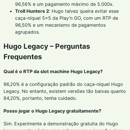
96,56% e um pagamento máximo de 5.000x.
Troll Hunters 2
: Hugo talvez queira evitar esse
caça-níquel 5×5 da Play’n GO, com um RTP de
96,50% e um mecanismo de pagamentos
agrupados.
Hugo Legacy – Perguntas
Frequentes
Qual é o RTP da slot machine Hugo Legacy?
96,20% é a configuração padrão do caça-níquel Hugo
Legacy. No entanto, existem versões tão baixas quanto
84,20%, portanto, tenha cuidado.
Posso jogar o Hugo Legacy gratuitamente?
Sim. Experimente a demonstração gratuita do Hugo