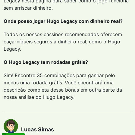
Legacy nesta página para saber como o jogo funciona
sem arriscar dinheiro.
Onde posso jogar Hugo Legacy com dinheiro real?
Todos os nossos cassinos recomendados oferecem
caça-níqueis seguros a dinheiro real, como o Hugo
Legacy.
O Hugo Legacy tem rodadas grátis?
Sim! Encontre 35 combinações para ganhar pelo
menos uma rodada grátis. Você encontrará uma
descrição completa desse bônus em outra parte da
nossa análise do Hugo Legacy.
Lucas Simas