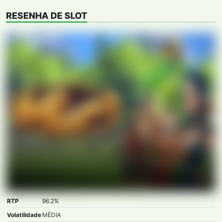
RESENHA DE SLOT
RTP
96.2%
Volatilidade
MÉDIA