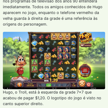
nos programas de televisão dos anos 90 entenderá
imediatamente. Todos os amigos conhecidos de Hugo
aparecem no jogo, enquanto o telefone vermelho da
velha guarda à direita da grade é uma referência às
origens do personagem.
Hugo, o Troll, está à esquerda da grade 7×7 que
acabou de pagar $1,20. O logotipo do jogo é visto no
canto superior direito.