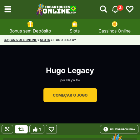
3
Bonus sem Depósito
Slots
Cassinos Online
CAÇANIQUEISONLINE
»
SLOTS
»
HUGO LEGACY
Hugo Legacy
por
Play’n Go
COMEÇAR O JOGO
1
RELATAR PROBLEMA