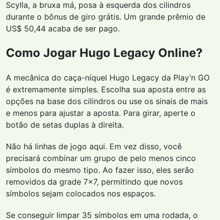
Scylla, a bruxa má, posa à esquerda dos cilindros
durante o bônus de giro grátis. Um grande prêmio de
US$ 50,44 acaba de ser pago.
Como Jogar Hugo Legacy Online?
A mecânica do caça-níquel Hugo Legacy da Play’n GO
é extremamente simples. Escolha sua aposta entre as
opções na base dos cilindros ou use os sinais de mais
e menos para ajustar a aposta. Para girar, aperte o
botão de setas duplas à direita.
Não há linhas de jogo aqui. Em vez disso, você
precisará combinar um grupo de pelo menos cinco
símbolos do mesmo tipo. Ao fazer isso, eles serão
removidos da grade 7×7, permitindo que novos
símbolos sejam colocados nos espaços.
Se conseguir limpar 35 símbolos em uma rodada, o