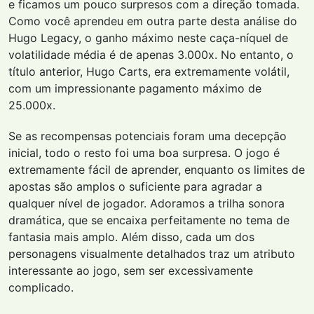
e ficamos um pouco surpresos com a direção tomada.
Como você aprendeu em outra parte desta análise do
Hugo Legacy, o ganho máximo neste caça-níquel de
volatilidade média é de apenas 3.000x. No entanto, o
título anterior, Hugo Carts, era extremamente volátil,
com um impressionante pagamento máximo de
25.000x.
Se as recompensas potenciais foram uma decepção
inicial, todo o resto foi uma boa surpresa. O jogo é
extremamente fácil de aprender, enquanto os limites de
apostas são amplos o suficiente para agradar a
qualquer nível de jogador. Adoramos a trilha sonora
dramática, que se encaixa perfeitamente no tema de
fantasia mais amplo. Além disso, cada um dos
personagens visualmente detalhados traz um atributo
interessante ao jogo, sem ser excessivamente
complicado.