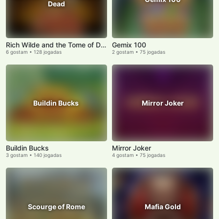
Dead
Rich Wilde and the Tome of Dead
Gemix 100
6 gostam • 128 jogadas
2 gostam • 75 jogadas
Buildin Bucks
Mirror Joker
Buildin Bucks
Mirror Joker
3 gostam • 140 jogadas
4 gostam • 75 jogadas
Scourge of Rome
Mafia Gold