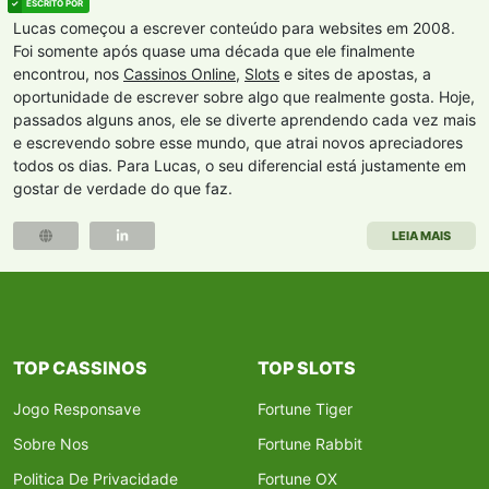
Lucas começou a escrever conteúdo para websites em 2008.
Foi somente após quase uma década que ele finalmente
encontrou, nos
Cassinos Online
,
Slots
e sites de apostas, a
oportunidade de escrever sobre algo que realmente gosta. Hoje,
passados alguns anos, ele se diverte aprendendo cada vez mais
e escrevendo sobre esse mundo, que atrai novos apreciadores
todos os dias. Para Lucas, o seu diferencial está justamente em
gostar de verdade do que faz.
LEIA MAIS
TOP CASSINOS
TOP SLOTS
Jogo Responsave
Fortune Tiger
Sobre Nos
Fortune Rabbit
Politica De Privacidade
Fortune OX