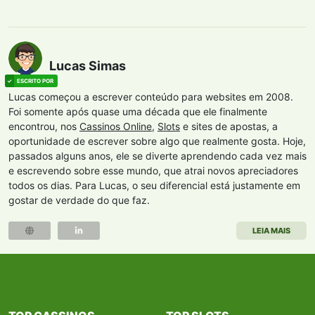
Lucas Simas
Lucas começou a escrever conteúdo para websites em 2008.
Foi somente após quase uma década que ele finalmente
encontrou, nos
Cassinos Online
,
Slots
e sites de apostas, a
oportunidade de escrever sobre algo que realmente gosta. Hoje,
passados alguns anos, ele se diverte aprendendo cada vez mais
e escrevendo sobre esse mundo, que atrai novos apreciadores
todos os dias. Para Lucas, o seu diferencial está justamente em
gostar de verdade do que faz.
LEIA MAIS