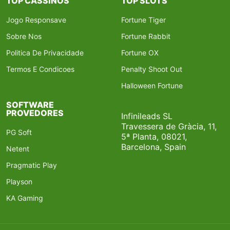
TOP CASSINOS
TOP SLOTS
Jogo Responsave
Fortune Tiger
Sobre Nos
Fortune Rabbit
Politica De Privacidade
Fortune OX
Termos E Condicoes
Penalty Shoot Out
Halloween Fortune
SOFTWARE
PROVEDORES
Infinileads SL
Travessera de Gràcia, 11,
PG Soft
5ª Planta, 08021,
Barcelona, Spain
Netent
Pragmatic Play
Playson
KA Gaming