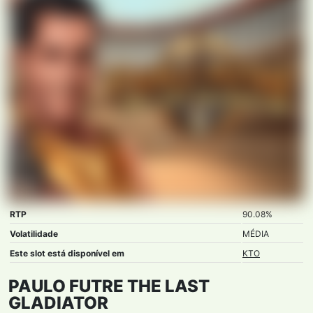
RTP
90.08%
Volatilidade
MÉDIA
Este slot está disponível em
KTO
PAULO FUTRE THE LAST
GLADIATOR