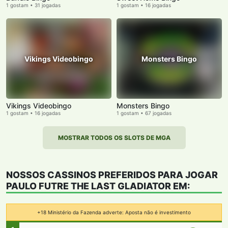
1 gostam • 31 jogadas
1 gostam • 16 jogadas
Vikings Videobingo
Monsters Bingo
Vikings Videobingo
Monsters Bingo
1 gostam • 16 jogadas
1 gostam • 67 jogadas
MOSTRAR TODOS OS SLOTS DE MGA
NOSSOS CASSINOS PREFERIDOS PARA JOGAR
PAULO FUTRE THE LAST GLADIATOR
EM:
+18 Ministério da Fazenda adverte: Aposta não é investimento