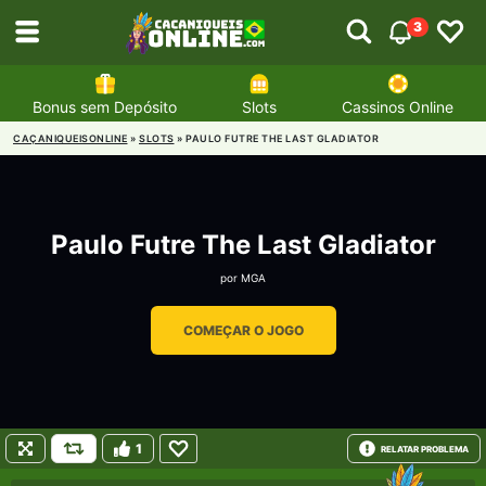
3
Bonus sem Depósito
Slots
Cassinos Online
CAÇANIQUEISONLINE
»
SLOTS
»
PAULO FUTRE THE LAST GLADIATOR
Paulo Futre The Last Gladiator
por
MGA
COMEÇAR O JOGO
1
RELATAR PROBLEMA