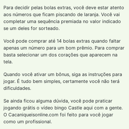
Para decidir pelas bolas extras, você deve estar atento
aos números que ficam piscando de laranja. Você vai
completar uma sequência premiada no valor indicado
se um deles for sorteado.
Você pode comprar até 14 bolas extras quando faltar
apenas um número para um bom prêmio. Para comprar
basta selecionar um dos corações que aparecem na
tela.
Quando você ativar um bônus, siga as instruções para
jogar. É tudo bem simples, certamente você não terá
dificuldades.
Se ainda ficou alguma dúvida, você pode praticar
jogando grátis o vídeo bingo Castle aqui com a gente.
O Cacaniqueisonline.com foi feito para você jogar
como um profissional.