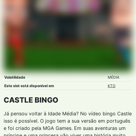
Volatilidade
MÉDIA
Este slot está disponível em
KTO
CASTLE BINGO
Já pensou voltar à Idade Média? No vídeo bingo Castle
isso é possível. O jogo tem a sua versão em português
e foi criado pela MGA Games. Em suas aventuras um
príncipe e uma princesa vão viver uma história muito