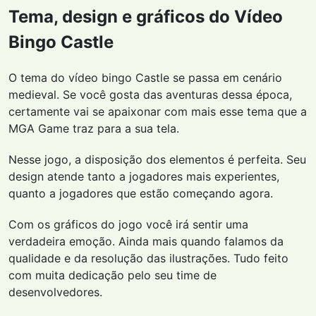
Tema, design e gráficos do Vídeo
Bingo Castle
O tema do vídeo bingo Castle se passa em cenário
medieval. Se você gosta das aventuras dessa época,
certamente vai se apaixonar com mais esse tema que a
MGA Game traz para a sua tela.
Nesse jogo, a disposição dos elementos é perfeita. Seu
design atende tanto a jogadores mais experientes,
quanto a jogadores que estão começando agora.
Com os gráficos do jogo você irá sentir uma
verdadeira emoção. Ainda mais quando falamos da
qualidade e da resolução das ilustrações. Tudo feito
com muita dedicação pelo seu time de
desenvolvedores.