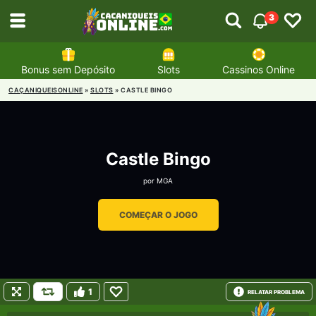
3
Bonus sem Depósito
Slots
Cassinos Online
CAÇANIQUEISONLINE
»
SLOTS
»
CASTLE BINGO
Castle Bingo
por
MGA
COMEÇAR O JOGO
1
RELATAR PROBLEMA