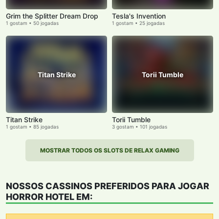
Grim the Splitter Dream Drop
Tesla's Invention
1 gostam • 50 jogadas
1 gostam • 25 jogadas
Titan Strike
Torii Tumble
Titan Strike
Torii Tumble
1 gostam • 85 jogadas
3 gostam • 101 jogadas
MOSTRAR TODOS OS SLOTS DE RELAX GAMING
NOSSOS CASSINOS PREFERIDOS PARA JOGAR
HORROR HOTEL
EM: